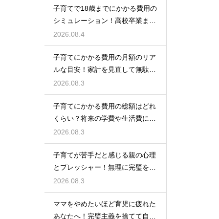
子育てで18歳までにかかる費用の
シミュレーション！高校卒業まで
の教育資金を賢く準備して経済的
2026.08.4
な不安を解消する
子育てにかかる費用の月額のリア
ルな目安！家計を見直して無駄な
出費を抑えながら無理なく育児を
2026.08.3
するための計画術
子育てにかかる費用の総額はどれ
くらい？将来の学費や生活費に備
えて今から計画的に貯金をして教
2026.08.3
育資金を準備する術
子育てが苦手だと感じる親の心理
とプレッシャー！無理に完璧を目
指さずに自分らしいペースで育児
2026.08.3
をするためのヒント
ママをやめたいほど育児に疲れた
あなたへ！完璧主義を捨てて自分