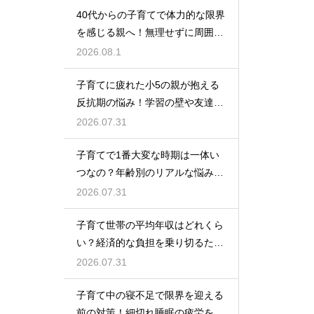
40代からの子育てで体力的な限界
を感じる親へ！無理せずに周囲の
サポートを活用して心に余裕を持
2026.08.1
って育児をするコツ
子育てに疲れた小5の親が抱える
反抗期の悩み！学習の壁や友達関
係のトラブルに適切に向き合って
2026.07.31
サポートする術
子育てで1番大変な時期は一体い
つなの？年齢別のリアルな悩みと
それを乗り越えるための親として
2026.07.31
の心構えや工夫
子育て世帯の平均年収はどれくら
い？経済的な負担を乗り切るため
の家計管理と将来に向けた計画的
2026.07.31
な貯金のアドバイス
子育て中の寝不足で限界を迎える
前の対策！細切れ睡眠の疲労を効