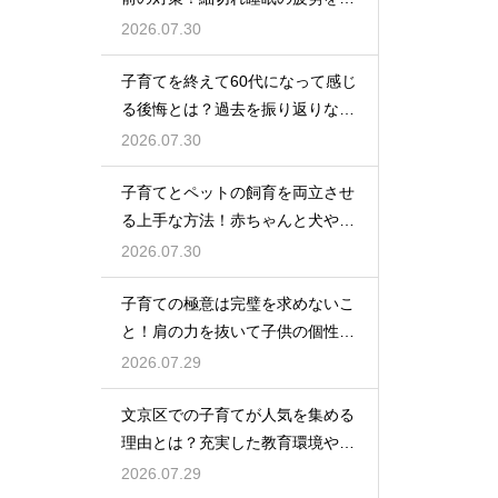
率良く回復させて日中のパフォー
2026.07.30
マンスを上げる術
子育てを終えて60代になって感じ
る後悔とは？過去を振り返りなが
らこれからの自分の人生を豊かに
2026.07.30
生きるためのヒント
子育てとペットの飼育を両立させ
る上手な方法！赤ちゃんと犬や猫
が安全に仲良く暮らすための環境
2026.07.30
作りと注意点
子育ての極意は完璧を求めないこ
と！肩の力を抜いて子供の個性を
尊重しながら笑顔で育児を楽しむ
2026.07.29
ためのマインド
文京区での子育てが人気を集める
理由とは？充実した教育環境や支
援制度を活用して都会で快適に育
2026.07.29