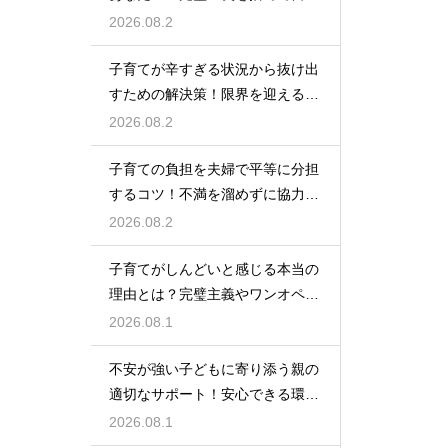
自身を大切にしながら心に余裕を
2026.08.2
取り戻すための方法
子育てが辛すぎる状況から抜け出
すための解決策！限界を迎える前
に試してほしいストレス解消法と
2026.08.2
頼れるサポート
子育ての負担を夫婦で平等に分担
するコツ！不満を溜めずに協力し
て育児を乗り切るための上手なコ
2026.08.2
ミュニケーション
子育てがしんどいと感じる本当の
理由とは？完璧主義やワンオペの
負担を手放して自分らしく育児を
2026.08.1
楽しむためのヒント
不安が強い子どもに寄り添う親の
適切なサポート！安心できる環境
を作って自己肯定感を高め自立心
2026.08.1
を育むための接し方