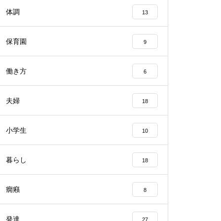
体調
13
保育園
9
働き方
6
夫婦
18
小学生
10
暮らし
18
癇癪
8
発達
27