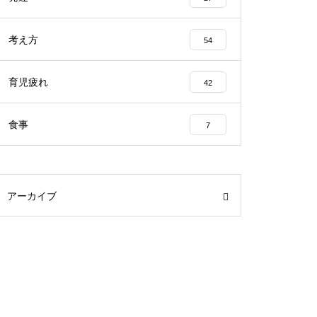
考え方
54
育児疲れ
42
食事
7
アーカイブ