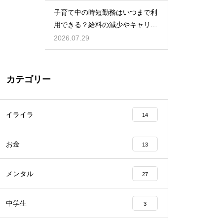
児をする術
子育て中の時短勤務はいつまで利
用できる？給料の減少やキャリア
への影響を考慮して賢く働くため
2026.07.29
のポイント
カテゴリー
イライラ
14
お金
13
メンタル
27
中学生
3