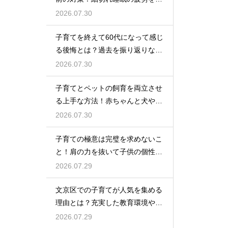
率良く回復させて日中のパフォー
2026.07.30
マンスを上げる術
子育てを終えて60代になって感じ
る後悔とは？過去を振り返りなが
らこれからの自分の人生を豊かに
2026.07.30
生きるためのヒント
子育てとペットの飼育を両立させ
る上手な方法！赤ちゃんと犬や猫
が安全に仲良く暮らすための環境
2026.07.30
作りと注意点
子育ての極意は完璧を求めないこ
と！肩の力を抜いて子供の個性を
尊重しながら笑顔で育児を楽しむ
2026.07.29
ためのマインド
文京区での子育てが人気を集める
理由とは？充実した教育環境や支
援制度を活用して都会で快適に育
2026.07.29