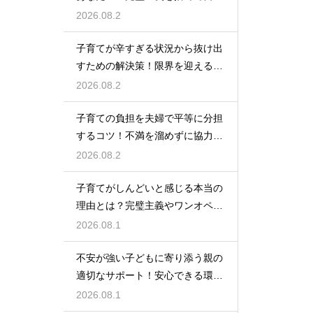
自身を大切にしながら心に余裕を
2026.08.2
取り戻すための方法
子育てが辛すぎる状況から抜け出
すための解決策！限界を迎える前
に試してほしいストレス解消法と
2026.08.2
頼れるサポート
子育ての負担を夫婦で平等に分担
するコツ！不満を溜めずに協力し
て育児を乗り切るための上手なコ
2026.08.2
ミュニケーション
子育てがしんどいと感じる本当の
理由とは？完璧主義やワンオペの
負担を手放して自分らしく育児を
2026.08.1
楽しむためのヒント
不安が強い子どもに寄り添う親の
適切なサポート！安心できる環境
を作って自己肯定感を高め自立心
2026.08.1
を育むための接し方