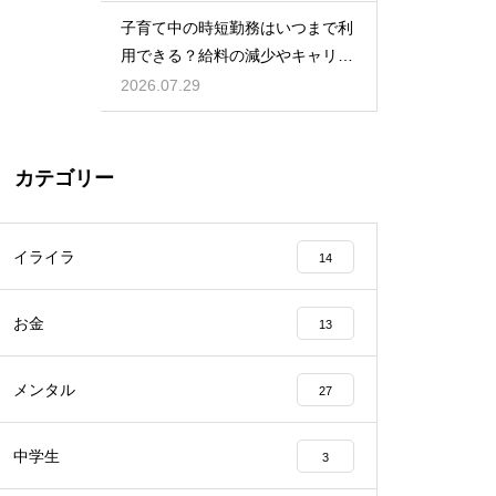
児をする術
子育て中の時短勤務はいつまで利
用できる？給料の減少やキャリア
への影響を考慮して賢く働くため
2026.07.29
のポイント
カテゴリー
イライラ
14
お金
13
メンタル
27
中学生
3