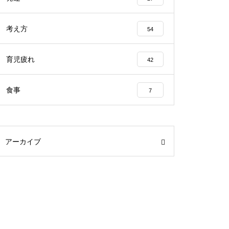
考え方
54
育児疲れ
42
食事
7
アーカイブ