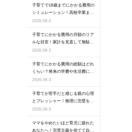
子育てで18歳までにかかる費用の
シミュレーション！高校卒業まで
の教育資金を賢く準備して経済的
2026.08.4
な不安を解消する
子育てにかかる費用の月額のリア
ルな目安！家計を見直して無駄な
出費を抑えながら無理なく育児を
2026.08.3
するための計画術
子育てにかかる費用の総額はどれ
くらい？将来の学費や生活費に備
えて今から計画的に貯金をして教
2026.08.3
育資金を準備する術
子育てが苦手だと感じる親の心理
とプレッシャー！無理に完璧を目
指さずに自分らしいペースで育児
2026.08.3
をするためのヒント
ママをやめたいほど育児に疲れた
あなたへ！完璧主義を捨てて自分