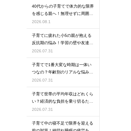
40代からの子育てで体力的な限界
を感じる親へ！無理せずに周囲の
サポートを活用して心に余裕を持
2026.08.1
って育児をするコツ
子育てに疲れた小5の親が抱える
反抗期の悩み！学習の壁や友達関
係のトラブルに適切に向き合って
2026.07.31
サポートする術
子育てで1番大変な時期は一体い
つなの？年齢別のリアルな悩みと
それを乗り越えるための親として
2026.07.31
の心構えや工夫
子育て世帯の平均年収はどれくら
い？経済的な負担を乗り切るため
の家計管理と将来に向けた計画的
2026.07.31
な貯金のアドバイス
子育て中の寝不足で限界を迎える
前の対策！細切れ睡眠の疲労を効