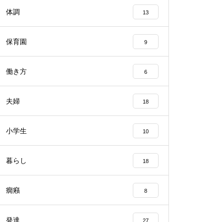
体調
13
保育園
9
働き方
6
夫婦
18
小学生
10
暮らし
18
癇癪
8
発達
27