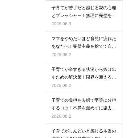
育資金を準備する術
子育てが苦手だと感じる親の心理
とプレッシャー！無理に完璧を目
指さずに自分らしいペースで育児
2026.08.3
をするためのヒント
ママをやめたいほど育児に疲れた
あなたへ！完璧主義を捨てて自分
自身を大切にしながら心に余裕を
2026.08.2
取り戻すための方法
子育てが辛すぎる状況から抜け出
すための解決策！限界を迎える前
に試してほしいストレス解消法と
2026.08.2
頼れるサポート
子育ての負担を夫婦で平等に分担
するコツ！不満を溜めずに協力し
て育児を乗り切るための上手なコ
2026.08.2
ミュニケーション
子育てがしんどいと感じる本当の