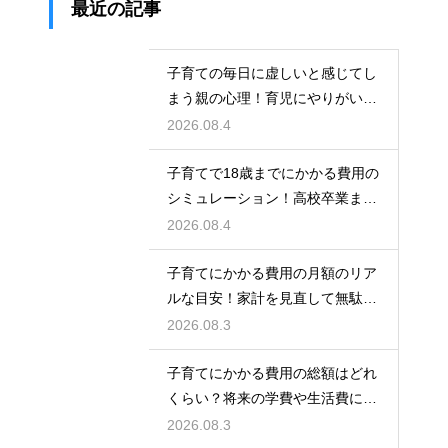
最近の記事
子育ての毎日に虚しいと感じてし
まう親の心理！育児にやりがいを
見出して自分自身の人生も豊かに
2026.08.4
生きるための考え方
子育てで18歳までにかかる費用の
シミュレーション！高校卒業まで
の教育資金を賢く準備して経済的
2026.08.4
な不安を解消する
子育てにかかる費用の月額のリア
ルな目安！家計を見直して無駄な
出費を抑えながら無理なく育児を
2026.08.3
するための計画術
子育てにかかる費用の総額はどれ
くらい？将来の学費や生活費に備
えて今から計画的に貯金をして教
2026.08.3