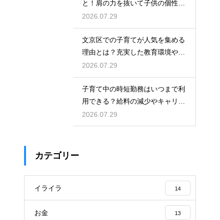
と！肩の力を抜いて子供の個性を
尊重しながら笑顔で育児を楽しむ
2026.07.29
ためのマインド
文京区での子育てが人気を集める
理由とは？充実した教育環境や支
援制度を活用して都会で快適に育
2026.07.29
児をする術
子育て中の時短勤務はいつまで利
用できる？給料の減少やキャリア
への影響を考慮して賢く働くため
2026.07.29
のポイント
カテゴリー
イライラ
14
お金
13