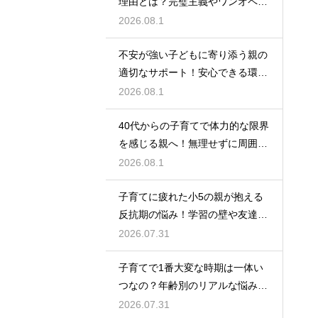
理由とは？完璧主義やワンオペの
負担を手放して自分らしく育児を
2026.08.1
楽しむためのヒント
不安が強い子どもに寄り添う親の
適切なサポート！安心できる環境
を作って自己肯定感を高め自立心
2026.08.1
を育むための接し方
40代からの子育てで体力的な限界
を感じる親へ！無理せずに周囲の
サポートを活用して心に余裕を持
2026.08.1
って育児をするコツ
子育てに疲れた小5の親が抱える
反抗期の悩み！学習の壁や友達関
係のトラブルに適切に向き合って
2026.07.31
サポートする術
子育てで1番大変な時期は一体い
つなの？年齢別のリアルな悩みと
それを乗り越えるための親として
2026.07.31