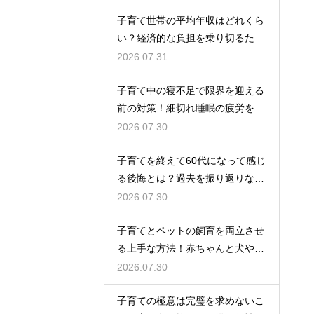
の心構えや工夫
子育て世帯の平均年収はどれくら
い？経済的な負担を乗り切るため
の家計管理と将来に向けた計画的
2026.07.31
な貯金のアドバイス
子育て中の寝不足で限界を迎える
前の対策！細切れ睡眠の疲労を効
率良く回復させて日中のパフォー
2026.07.30
マンスを上げる術
子育てを終えて60代になって感じ
る後悔とは？過去を振り返りなが
らこれからの自分の人生を豊かに
2026.07.30
生きるためのヒント
子育てとペットの飼育を両立させ
る上手な方法！赤ちゃんと犬や猫
が安全に仲良く暮らすための環境
2026.07.30
作りと注意点
子育ての極意は完璧を求めないこ