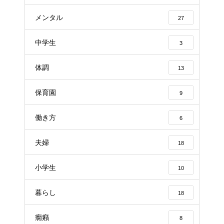
メンタル
27
中学生
3
体調
13
保育園
9
働き方
6
夫婦
18
小学生
10
暮らし
18
癇癪
8