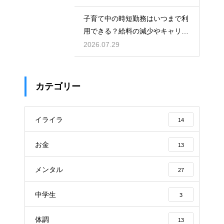
児をする術
子育て中の時短勤務はいつまで利
用できる？給料の減少やキャリア
への影響を考慮して賢く働くため
2026.07.29
のポイント
カテゴリー
イライラ
14
お金
13
メンタル
27
中学生
3
体調
13