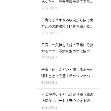
あなたへ！完璧主義を捨てて自分
自身を大切にしながら心に余裕を
2026.08.2
取り戻すための方法
子育てが辛すぎる状況から抜け出
すための解決策！限界を迎える前
に試してほしいストレス解消法と
2026.08.2
頼れるサポート
子育ての負担を夫婦で平等に分担
するコツ！不満を溜めずに協力し
て育児を乗り切るための上手なコ
2026.08.2
ミュニケーション
子育てがしんどいと感じる本当の
理由とは？完璧主義やワンオペの
負担を手放して自分らしく育児を
2026.08.1
楽しむためのヒント
不安が強い子どもに寄り添う親の
適切なサポート！安心できる環境
を作って自己肯定感を高め自立心
2026.08.1