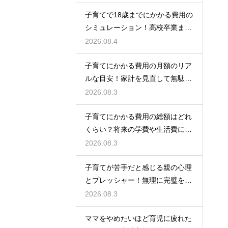
生きるための考え方
子育てで18歳までにかかる費用の
シミュレーション！高校卒業まで
の教育資金を賢く準備して経済的
2026.08.4
な不安を解消する
子育てにかかる費用の月額のリア
ルな目安！家計を見直して無駄な
出費を抑えながら無理なく育児を
2026.08.3
するための計画術
子育てにかかる費用の総額はどれ
くらい？将来の学費や生活費に備
えて今から計画的に貯金をして教
2026.08.3
育資金を準備する術
子育てが苦手だと感じる親の心理
とプレッシャー！無理に完璧を目
指さずに自分らしいペースで育児
2026.08.3
をするためのヒント
ママをやめたいほど育児に疲れた