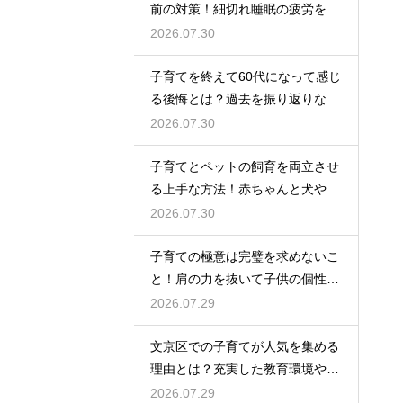
前の対策！細切れ睡眠の疲労を効
率良く回復させて日中のパフォー
2026.07.30
マンスを上げる術
子育てを終えて60代になって感じ
る後悔とは？過去を振り返りなが
らこれからの自分の人生を豊かに
2026.07.30
生きるためのヒント
子育てとペットの飼育を両立させ
る上手な方法！赤ちゃんと犬や猫
が安全に仲良く暮らすための環境
2026.07.30
作りと注意点
子育ての極意は完璧を求めないこ
と！肩の力を抜いて子供の個性を
尊重しながら笑顔で育児を楽しむ
2026.07.29
ためのマインド
文京区での子育てが人気を集める
理由とは？充実した教育環境や支
援制度を活用して都会で快適に育
2026.07.29