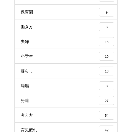
保育園
9
働き方
6
夫婦
18
小学生
10
暮らし
18
癇癪
8
発達
27
考え方
54
育児疲れ
42