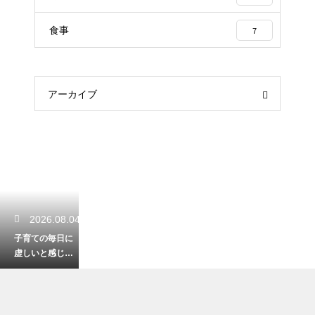
食事
7
アーカイブ
2026.08.04
子育ての毎日に
虚しいと感じて
しまう親の心
理！育児にやり
がいを見出して
自分自身の人生