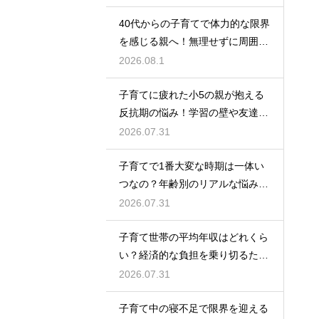
を育むための接し方
40代からの子育てで体力的な限界
を感じる親へ！無理せずに周囲の
サポートを活用して心に余裕を持
2026.08.1
って育児をするコツ
子育てに疲れた小5の親が抱える
反抗期の悩み！学習の壁や友達関
係のトラブルに適切に向き合って
2026.07.31
サポートする術
子育てで1番大変な時期は一体い
つなの？年齢別のリアルな悩みと
それを乗り越えるための親として
2026.07.31
の心構えや工夫
子育て世帯の平均年収はどれくら
い？経済的な負担を乗り切るため
の家計管理と将来に向けた計画的
2026.07.31
な貯金のアドバイス
子育て中の寝不足で限界を迎える