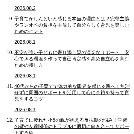
2026.08.2
子育てがしんどいと感じる本当の理由とは？完璧主義
やワンオペの負担を手放して自分らしく育児を楽しむ
ためのヒント
2026.08.1
不安が強い子どもに寄り添う親の適切なサポート！安
心できる環境を作って自己肯定感を高め自立心を育む
ための接し方
2026.08.1
40代からの子育てで体力的な限界を感じる親へ！無理
せずに周囲のサポートを活用して心に余裕を持って育
児をするコツ
2026.08.1
子育てに疲れた小5の親が抱える反抗期の悩み！学習
の壁や友達関係のトラブルに適切に向き合ってサポー
トする術