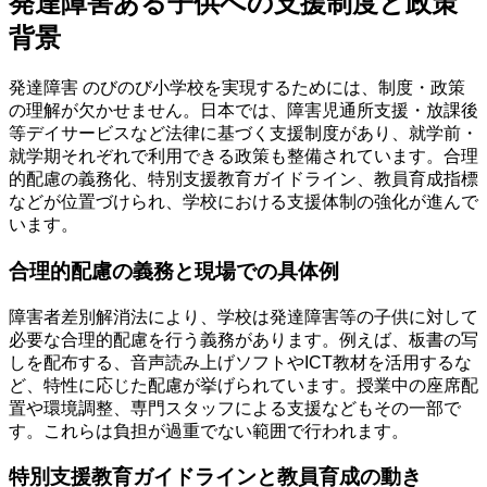
発達障害ある子供への支援制度と政策
背景
発達障害 のびのび小学校を実現するためには、制度・政策
の理解が欠かせません。日本では、障害児通所支援・放課後
等デイサービスなど法律に基づく支援制度があり、就学前・
就学期それぞれで利用できる政策も整備されています。合理
的配慮の義務化、特別支援教育ガイドライン、教員育成指標
などが位置づけられ、学校における支援体制の強化が進んで
います。
合理的配慮の義務と現場での具体例
障害者差別解消法により、学校は発達障害等の子供に対して
必要な合理的配慮を行う義務があります。例えば、板書の写
しを配布する、音声読み上げソフトやICT教材を活用するな
ど、特性に応じた配慮が挙げられています。授業中の座席配
置や環境調整、専門スタッフによる支援などもその一部で
す。これらは負担が過重でない範囲で行われます。
特別支援教育ガイドラインと教員育成の動き