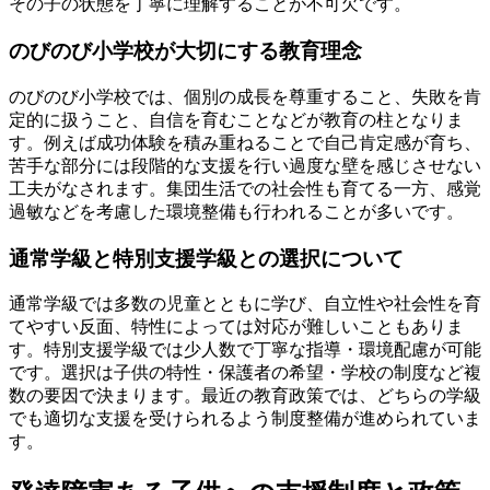
その子の状態を丁寧に理解することが不可欠です。
のびのび小学校が大切にする教育理念
のびのび小学校では、個別の成長を尊重すること、失敗を肯
定的に扱うこと、自信を育むことなどが教育の柱となりま
す。例えば成功体験を積み重ねることで自己肯定感が育ち、
苦手な部分には段階的な支援を行い過度な壁を感じさせない
工夫がなされます。集団生活での社会性も育てる一方、感覚
過敏などを考慮した環境整備も行われることが多いです。
通常学級と特別支援学級との選択について
通常学級では多数の児童とともに学び、自立性や社会性を育
てやすい反面、特性によっては対応が難しいこともありま
す。特別支援学級では少人数で丁寧な指導・環境配慮が可能
です。選択は子供の特性・保護者の希望・学校の制度など複
数の要因で決まります。最近の教育政策では、どちらの学級
でも適切な支援を受けられるよう制度整備が進められていま
す。