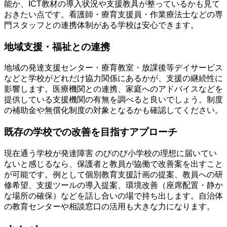
能か、ICT教材の導入状況や支援教具が整っているかも見て
おきたい点です。看護師・療育支援員・作業療法士などの専
門スタッフとの連携体制がある学校は安心できます。
地域支援・福祉との連携
地域の発達支援センター・療育教室・放課後等デイサービス
などと学校がどれだけ協力関係にあるかが、支援の継続性に
影響します。医療機関との連携、家庭へのアドバイスなどを
提供している支援機関の有無を調べると良いでしょう。制度
の補助金や無償化制度の対象となるかも確認してください。
既存の学校での改善を目指すアプローチ
現在通う学校が発達障害 のびのび小学校の理想に届いてい
ないと感じるなら、保護者と教員が協働で改善案を出すこと
が可能です。例として個別教育支援計画の提案、教員への研
修希望、支援ツールの導入提案、環境改善（座席配置・静か
な場所の確保）などを話し合いの場で持ち出します。自治体
の教育センターや相談窓口の活用も大きな力になります。