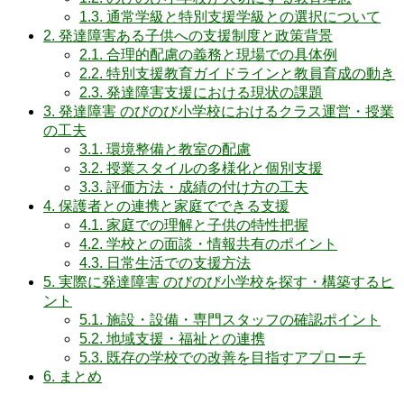
1.3.
通常学級と特別支援学級との選択について
2.
発達障害ある子供への支援制度と政策背景
2.1.
合理的配慮の義務と現場での具体例
2.2.
特別支援教育ガイドラインと教員育成の動き
2.3.
発達障害支援における現状の課題
3.
発達障害 のびのび小学校におけるクラス運営・授業
の工夫
3.1.
環境整備と教室の配慮
3.2.
授業スタイルの多様化と個別支援
3.3.
評価方法・成績の付け方の工夫
4.
保護者との連携と家庭でできる支援
4.1.
家庭での理解と子供の特性把握
4.2.
学校との面談・情報共有のポイント
4.3.
日常生活での支援方法
5.
実際に発達障害 のびのび小学校を探す・構築するヒ
ント
5.1.
施設・設備・専門スタッフの確認ポイント
5.2.
地域支援・福祉との連携
5.3.
既存の学校での改善を目指すアプローチ
6.
まとめ