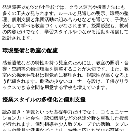
発達障害 のびのび小学校では、クラス運営や授業方法にも
多くの工夫が見られます。ルールと見通しの明示、環境の整
理、個別支援と集団活動の組み合わせなどを通じて、子供が
安心して学べる教室づくりがなされます。授業形態も、教科
の内容だけでなく、学習スタイルやつながる活動を考慮して
設計されます。
環境整備と教室の配慮
感覚過敏などの特性を持つ児童のためには、教室の照明・音
響・空調等の物理環境を調整することが大切です。また、教
室内の掲示や教材は視覚的に整理され、視認性が高くなるよ
う配慮されます。刺激の少ないコーナーを設け、子供がリラ
ックスできる空間を用意する学校も増えています。
授業スタイルの多様化と個別支援
読み書き・算数といった基礎学力だけでなく、コミュニケー
ション力・社会性・認知機能などの発達分野を重視した授業
が行われます。個別指導や少人数グループでの活動、タブレ
ットや教具の活用などにより、特性に応じた学びが可能で