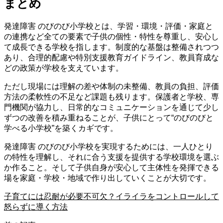
まとめ
発達障害 のびのび小学校とは、学習・環境・評価・家庭と
の連携など全ての要素で子供の個性・特性を尊重し、安心し
て成長できる学校を指します。制度的な基盤は整備されつつ
あり、合理的配慮や特別支援教育ガイドライン、教員育成な
どの政策が学校を支えています。
ただし現場には理解の差や体制の未整備、教員の負担、評価
方法の柔軟性の不足など課題も残ります。保護者と学校、専
門機関が協力し、日常的なコミュニケーションを通じて少し
ずつの改善を積み重ねることが、子供にとって“のびのびと
学べる小学校”を築くカギです。
発達障害 のびのび小学校を実現するためには、一人ひとり
の特性を理解し、それに合う支援を提供する学校環境を選ぶ
か作ること。そして子供自身が安心して主体性を発揮できる
場を家庭・学校・地域で作り出していくことが大切です。
子育てには忍耐が必要不可欠？イライラをコントロールして
怒らずに導く方法