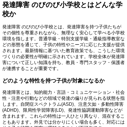
発達障害 のびのび小学校とはどんな学
校か
発達障害 のびのび小学校とは、発達障害を持つ子供たちが
その個性を尊重されながら、無理なく安心して学べる小学校
環境を指します。普通学級・特別支援学級・通級指導教室な
どの形態を通じて、子供の特性やニーズに応じた支援が提供
されます。最新情報に基づいた教育政策でも、こうした環境
づくりの必要性が明確に示されています。学校全体が発達障
害について正しい知識を持ち、教員・専門スタッフ・保護者
が連携することが重要です。
どのような特性を持つ子供が対象になるか
発達障害とは、知的能力・言語・コミュニケーション・社会
性・注意や行動などの領域で発達の偏りが見られる状態を指
します。自閉症スペクトラム(ASD)、注意欠如・多動性障害
(ADHD)、限局性学習障害(LD)、発達性協調運動障害などが
含まれます。これらの特性は一人ひとり異なり、混在するこ
ともあります。外見では分かりにくい場合も多く、対応には