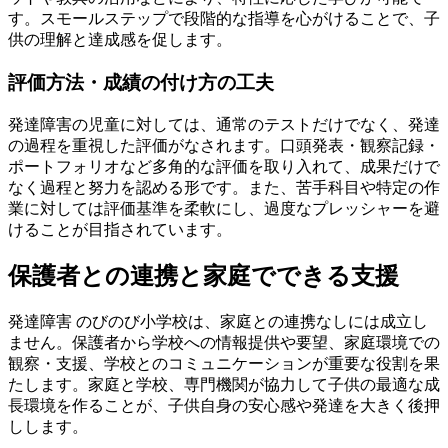
す。スモールステップで段階的な指導を心がけることで、子
供の理解と達成感を促します。
評価方法・成績の付け方の工夫
発達障害の児童に対しては、通常のテストだけでなく、発達
の過程を重視した評価がなされます。口頭発表・観察記録・
ポートフォリオなど多角的な評価を取り入れて、成果だけで
なく過程と努力を認める形です。また、苦手科目や特定の作
業に対しては評価基準を柔軟にし、過度なプレッシャーを避
けることが目指されています。
保護者との連携と家庭でできる支援
発達障害 のびのび小学校は、家庭との連携なしには成立し
ません。保護者から学校への情報提供や要望、家庭環境での
観察・支援、学校とのコミュニケーションが重要な役割を果
たします。家庭と学校、専門機関が協力して子供の最適な成
長環境を作ることが、子供自身の安心感や発達を大きく後押
しします。