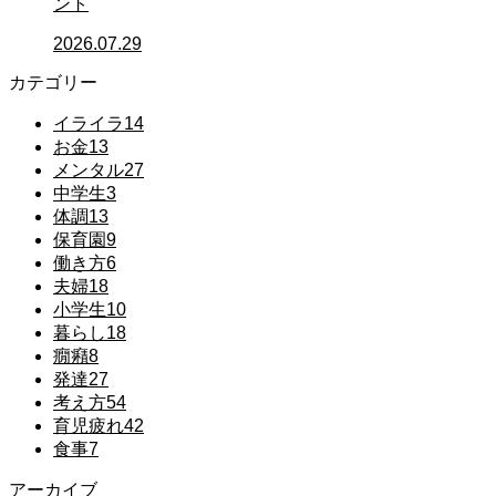
ント
2026.07.29
カテゴリー
イライラ
14
お金
13
メンタル
27
中学生
3
体調
13
保育園
9
働き方
6
夫婦
18
小学生
10
暮らし
18
癇癪
8
発達
27
考え方
54
育児疲れ
42
食事
7
アーカイブ