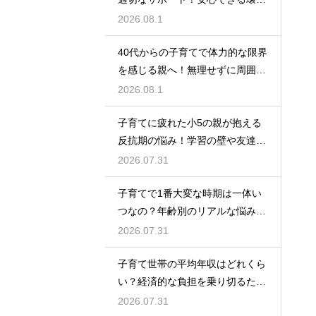
を作って自己肯定感を高め自立心
2026.08.1
を育むための接し方
40代からの子育てで体力的な限界
を感じる親へ！無理せずに周囲の
サポートを活用して心に余裕を持
2026.08.1
って育児をするコツ
子育てに疲れた小5の親が抱える
反抗期の悩み！学習の壁や友達関
係のトラブルに適切に向き合って
2026.07.31
サポートする術
子育てで1番大変な時期は一体い
つなの？年齢別のリアルな悩みと
それを乗り越えるための親として
2026.07.31
の心構えや工夫
子育て世帯の平均年収はどれくら
い？経済的な負担を乗り切るため
の家計管理と将来に向けた計画的
2026.07.31