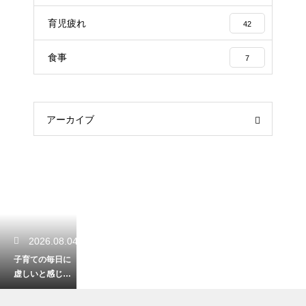
育児疲れ
42
食事
7
アーカイブ
2026.08.04
子育ての毎日に
虚しいと感じて
しまう親の心
理！育児にやり