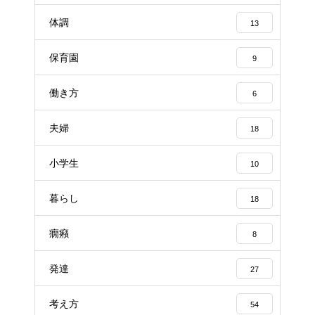
体調
13
保育園
9
働き方
6
夫婦
18
小学生
10
暮らし
18
癇癪
8
発達
27
考え方
54