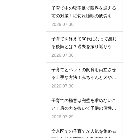
な貯金のアドバイス
子育て中の寝不足で限界を迎える
前の対策！細切れ睡眠の疲労を効
率良く回復させて日中のパフォー
2026.07.30
マンスを上げる術
子育てを終えて60代になって感じ
る後悔とは？過去を振り返りなが
らこれからの自分の人生を豊かに
2026.07.30
生きるためのヒント
子育てとペットの飼育を両立させ
る上手な方法！赤ちゃんと犬や猫
が安全に仲良く暮らすための環境
2026.07.30
作りと注意点
子育ての極意は完璧を求めないこ
と！肩の力を抜いて子供の個性を
尊重しながら笑顔で育児を楽しむ
2026.07.29
ためのマインド
文京区での子育てが人気を集める