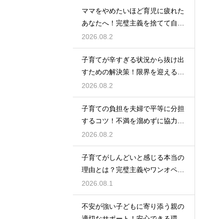
ママをやめたいほど育児に疲れた
あなたへ！完璧主義を捨てて自分
自身を大切にしながら心に余裕を
2026.08.2
取り戻すための方法
子育てが辛すぎる状況から抜け出
すための解決策！限界を迎える前
に試してほしいストレス解消法と
2026.08.2
頼れるサポート
子育ての負担を夫婦で平等に分担
するコツ！不満を溜めずに協力し
て育児を乗り切るための上手なコ
2026.08.2
ミュニケーション
子育てがしんどいと感じる本当の
理由とは？完璧主義やワンオペの
負担を手放して自分らしく育児を
2026.08.1
楽しむためのヒント
不安が強い子どもに寄り添う親の
適切なサポート！安心できる環境