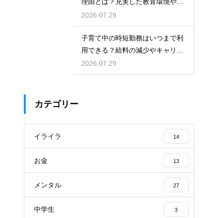
理由とは？充実した教育環境や支
援制度を活用して都会で快適に育
2026.07.29
児をする術
子育て中の時短勤務はいつまで利
用できる？給料の減少やキャリア
への影響を考慮して賢く働くため
2026.07.29
のポイント
カテゴリー
イライラ
14
お金
13
メンタル
27
中学生
3