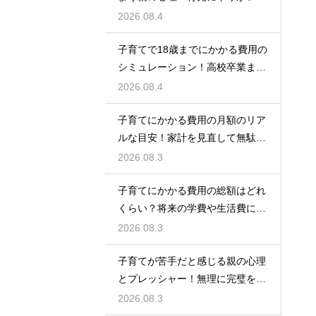
見出して自分自身の人生も豊かに
2026.08.4
生きるための考え方
子育てで18歳までにかかる費用の
シミュレーション！高校卒業まで
の教育資金を賢く準備して経済的
2026.08.4
な不安を解消する
子育てにかかる費用の月額のリア
ルな目安！家計を見直して無駄な
出費を抑えながら無理なく育児を
2026.08.3
するための計画術
子育てにかかる費用の総額はどれ
くらい？将来の学費や生活費に備
えて今から計画的に貯金をして教
2026.08.3
育資金を準備する術
子育てが苦手だと感じる親の心理
とプレッシャー！無理に完璧を目
指さずに自分らしいペースで育児
2026.08.3
をするためのヒント