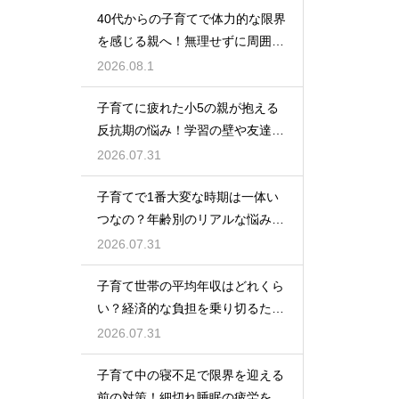
40代からの子育てで体力的な限界
を感じる親へ！無理せずに周囲の
サポートを活用して心に余裕を持
2026.08.1
って育児をするコツ
子育てに疲れた小5の親が抱える
反抗期の悩み！学習の壁や友達関
係のトラブルに適切に向き合って
2026.07.31
サポートする術
子育てで1番大変な時期は一体い
つなの？年齢別のリアルな悩みと
それを乗り越えるための親として
2026.07.31
の心構えや工夫
子育て世帯の平均年収はどれくら
い？経済的な負担を乗り切るため
の家計管理と将来に向けた計画的
2026.07.31
な貯金のアドバイス
子育て中の寝不足で限界を迎える
前の対策！細切れ睡眠の疲労を効