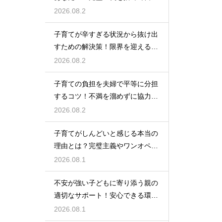
自身を大切にしながら心に余裕を
2026.08.2
取り戻すための方法
子育てが辛すぎる状況から抜け出
すための解決策！限界を迎える前
に試してほしいストレス解消法と
2026.08.2
頼れるサポート
子育ての負担を夫婦で平等に分担
するコツ！不満を溜めずに協力し
て育児を乗り切るための上手なコ
2026.08.2
ミュニケーション
子育てがしんどいと感じる本当の
理由とは？完璧主義やワンオペの
負担を手放して自分らしく育児を
2026.08.1
楽しむためのヒント
不安が強い子どもに寄り添う親の
適切なサポート！安心できる環境
を作って自己肯定感を高め自立心
2026.08.1
を育むための接し方