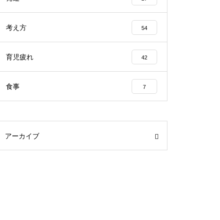
考え方
54
育児疲れ
42
食事
7
アーカイブ