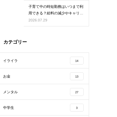
児をする術
子育て中の時短勤務はいつまで利
用できる？給料の減少やキャリア
への影響を考慮して賢く働くため
2026.07.29
のポイント
カテゴリー
イライラ
14
お金
13
メンタル
27
中学生
3