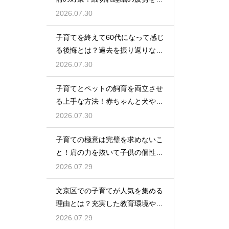
率良く回復させて日中のパフォー
2026.07.30
マンスを上げる術
子育てを終えて60代になって感じ
る後悔とは？過去を振り返りなが
らこれからの自分の人生を豊かに
2026.07.30
生きるためのヒント
子育てとペットの飼育を両立させ
る上手な方法！赤ちゃんと犬や猫
が安全に仲良く暮らすための環境
2026.07.30
作りと注意点
子育ての極意は完璧を求めないこ
と！肩の力を抜いて子供の個性を
尊重しながら笑顔で育児を楽しむ
2026.07.29
ためのマインド
文京区での子育てが人気を集める
理由とは？充実した教育環境や支
援制度を活用して都会で快適に育
2026.07.29