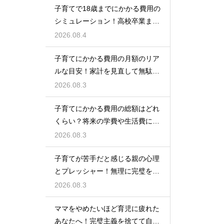
子育てで18歳までにかかる費用の
シミュレーション！高校卒業まで
の教育資金を賢く準備して経済的
2026.08.4
な不安を解消する
子育てにかかる費用の月額のリア
ルな目安！家計を見直して無駄な
出費を抑えながら無理なく育児を
2026.08.3
するための計画術
子育てにかかる費用の総額はどれ
くらい？将来の学費や生活費に備
えて今から計画的に貯金をして教
2026.08.3
育資金を準備する術
子育てが苦手だと感じる親の心理
とプレッシャー！無理に完璧を目
指さずに自分らしいペースで育児
2026.08.3
をするためのヒント
ママをやめたいほど育児に疲れた
あなたへ！完璧主義を捨てて自分