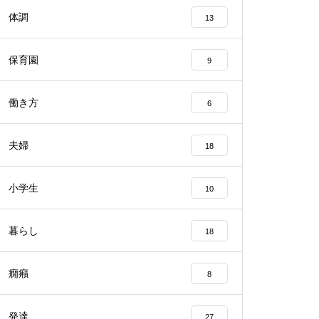
体調
13
保育園
9
働き方
6
夫婦
18
小学生
10
暮らし
18
癇癪
8
発達
27