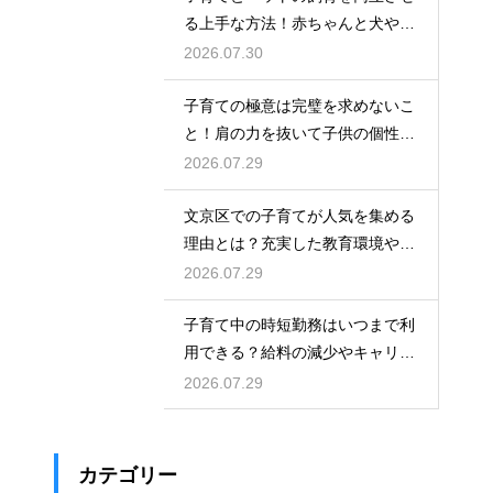
る上手な方法！赤ちゃんと犬や猫
が安全に仲良く暮らすための環境
2026.07.30
作りと注意点
子育ての極意は完璧を求めないこ
と！肩の力を抜いて子供の個性を
尊重しながら笑顔で育児を楽しむ
2026.07.29
ためのマインド
文京区での子育てが人気を集める
理由とは？充実した教育環境や支
援制度を活用して都会で快適に育
2026.07.29
児をする術
子育て中の時短勤務はいつまで利
用できる？給料の減少やキャリア
への影響を考慮して賢く働くため
2026.07.29
のポイント
カテゴリー