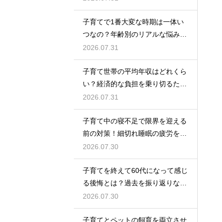
サポートする術
子育てで1番大変な時期は一体い
つなの？年齢別のリアルな悩みと
それを乗り越えるための親として
2026.07.31
の心構えや工夫
子育て世帯の平均年収はどれくら
い？経済的な負担を乗り切るため
の家計管理と将来に向けた計画的
2026.07.31
な貯金のアドバイス
子育て中の寝不足で限界を迎える
前の対策！細切れ睡眠の疲労を効
率良く回復させて日中のパフォー
2026.07.30
マンスを上げる術
子育てを終えて60代になって感じ
る後悔とは？過去を振り返りなが
らこれからの自分の人生を豊かに
2026.07.30
生きるためのヒント
子育てとペットの飼育を両立させ