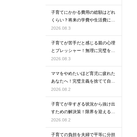
するための計画術
子育てにかかる費用の総額はどれ
くらい？将来の学費や生活費に備
えて今から計画的に貯金をして教
2026.08.3
育資金を準備する術
子育てが苦手だと感じる親の心理
とプレッシャー！無理に完璧を目
指さずに自分らしいペースで育児
2026.08.3
をするためのヒント
ママをやめたいほど育児に疲れた
あなたへ！完璧主義を捨てて自分
自身を大切にしながら心に余裕を
2026.08.2
取り戻すための方法
子育てが辛すぎる状況から抜け出
すための解決策！限界を迎える前
に試してほしいストレス解消法と
2026.08.2
頼れるサポート
子育ての負担を夫婦で平等に分担