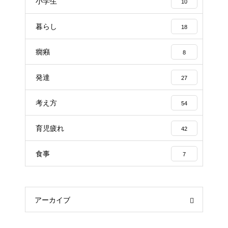
小学生
10
暮らし
18
癇癪
8
発達
27
考え方
54
育児疲れ
42
食事
7
アーカイブ