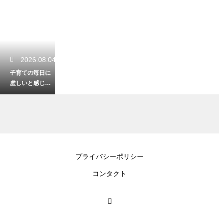
2026.08.04
子育ての毎日に
虚しいと感じて
しまう親の心
理！育児にやり
がいを見出して
自分自身の人生
も豊かに生きる
ための考え方
2026.08.04
プライバシーポリシー
子育てで18歳ま
コンタクト
でにかかる費用
のシミュレーシ
ョン！高校卒業
までの教育資金
を賢く準備して