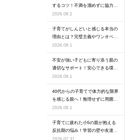
するコツ！不満を溜めずに協力し
て育児を乗り切るための上手なコ
2026.08.2
ミュニケーション
子育てがしんどいと感じる本当の
理由とは？完璧主義やワンオペの
負担を手放して自分らしく育児を
2026.08.1
楽しむためのヒント
不安が強い子どもに寄り添う親の
適切なサポート！安心できる環境
を作って自己肯定感を高め自立心
2026.08.1
を育むための接し方
40代からの子育てで体力的な限界
を感じる親へ！無理せずに周囲の
サポートを活用して心に余裕を持
2026.08.1
って育児をするコツ
子育てに疲れた小5の親が抱える
反抗期の悩み！学習の壁や友達関
係のトラブルに適切に向き合って
2026.07.31