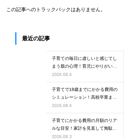
この記事へのトラックバックはありません。
最近の記事
子育ての毎日に虚しいと感じてし
まう親の心理！育児にやりがいを
見出して自分自身の人生も豊かに
2026.08.4
生きるための考え方
子育てで18歳までにかかる費用の
シミュレーション！高校卒業まで
の教育資金を賢く準備して経済的
2026.08.4
な不安を解消する
子育てにかかる費用の月額のリア
ルな目安！家計を見直して無駄な
出費を抑えながら無理なく育児を
2026.08.3