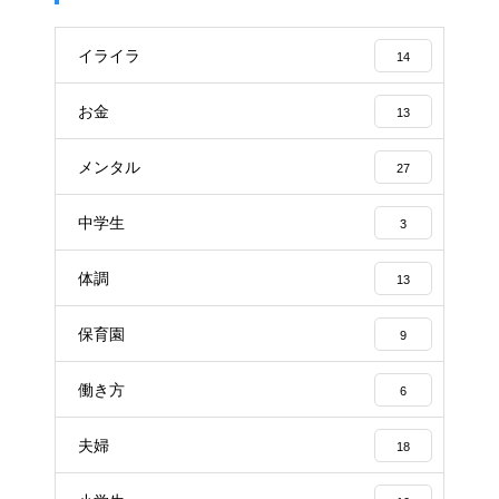
イライラ
14
お金
13
メンタル
27
中学生
3
体調
13
保育園
9
働き方
6
夫婦
18