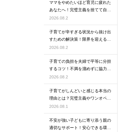
ママをやめたいほど育児に疲れた
あなたへ！完璧主義を捨てて自分
自身を大切にしながら心に余裕を
2026.08.2
取り戻すための方法
子育てが辛すぎる状況から抜け出
すための解決策！限界を迎える前
に試してほしいストレス解消法と
2026.08.2
頼れるサポート
子育ての負担を夫婦で平等に分担
するコツ！不満を溜めずに協力し
て育児を乗り切るための上手なコ
2026.08.2
ミュニケーション
子育てがしんどいと感じる本当の
理由とは？完璧主義やワンオペの
負担を手放して自分らしく育児を
2026.08.1
楽しむためのヒント
不安が強い子どもに寄り添う親の
適切なサポート！安心できる環境