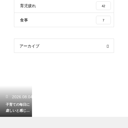
育児疲れ
42
食事
7
アーカイブ
2026.08.04
子育ての毎日に
虚しいと感じて
しまう親の心
理！育児にやり