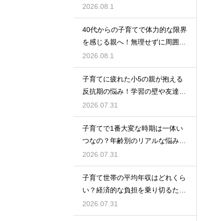
を作って自己肯定感を高め自立心
2026.08.1
を育むための接し方
40代からの子育てで体力的な限界
を感じる親へ！無理せずに周囲の
サポートを活用して心に余裕を持
2026.08.1
って育児をするコツ
子育てに疲れた小5の親が抱える
反抗期の悩み！学習の壁や友達関
係のトラブルに適切に向き合って
2026.07.31
サポートする術
子育てで1番大変な時期は一体い
つなの？年齢別のリアルな悩みと
それを乗り越えるための親として
2026.07.31
の心構えや工夫
子育て世帯の平均年収はどれくら
い？経済的な負担を乗り切るため
の家計管理と将来に向けた計画的
2026.07.31
な貯金のアドバイス