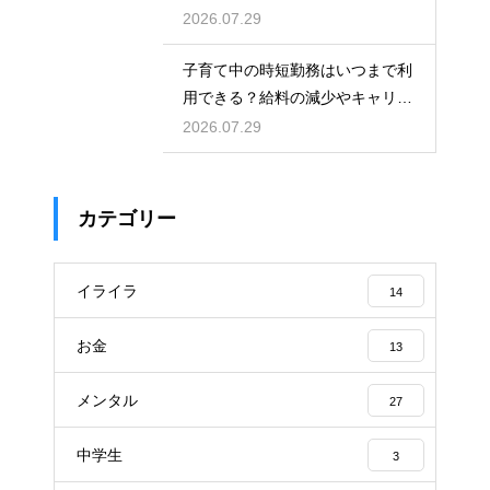
援制度を活用して都会で快適に育
2026.07.29
児をする術
子育て中の時短勤務はいつまで利
用できる？給料の減少やキャリア
への影響を考慮して賢く働くため
2026.07.29
のポイント
カテゴリー
イライラ
14
お金
13
メンタル
27
中学生
3