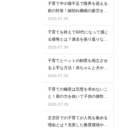
子育て中の寝不足で限界を迎える
前の対策！細切れ睡眠の疲労を効
率良く回復させて日中のパフォー
2026.07.30
マンスを上げる術
子育てを終えて60代になって感じ
る後悔とは？過去を振り返りなが
らこれからの自分の人生を豊かに
2026.07.30
生きるためのヒント
子育てとペットの飼育を両立させ
る上手な方法！赤ちゃんと犬や猫
が安全に仲良く暮らすための環境
2026.07.30
作りと注意点
子育ての極意は完璧を求めないこ
と！肩の力を抜いて子供の個性を
尊重しながら笑顔で育児を楽しむ
2026.07.29
ためのマインド
文京区での子育てが人気を集める
理由とは？充実した教育環境や支