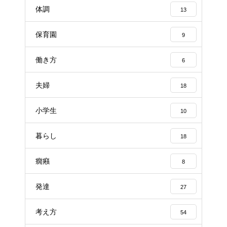
体調
13
保育園
9
働き方
6
夫婦
18
小学生
10
暮らし
18
癇癪
8
発達
27
考え方
54