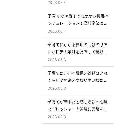
見出して自分自身の人生も豊かに
2026.08.4
生きるための考え方
子育てで18歳までにかかる費用の
シミュレーション！高校卒業まで
の教育資金を賢く準備して経済的
2026.08.4
な不安を解消する
子育てにかかる費用の月額のリア
ルな目安！家計を見直して無駄な
出費を抑えながら無理なく育児を
2026.08.3
するための計画術
子育てにかかる費用の総額はどれ
くらい？将来の学費や生活費に備
えて今から計画的に貯金をして教
2026.08.3
育資金を準備する術
子育てが苦手だと感じる親の心理
とプレッシャー！無理に完璧を目
指さずに自分らしいペースで育児
2026.08.3
をするためのヒント