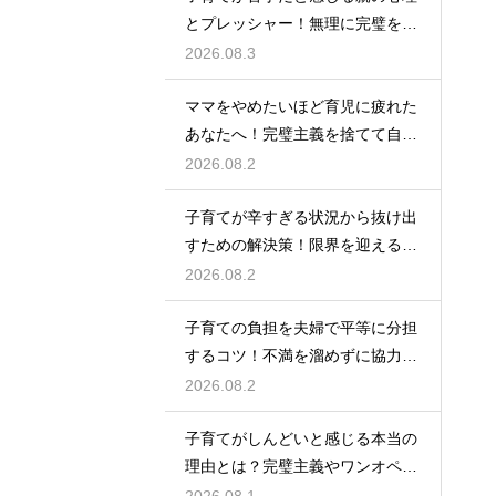
とプレッシャー！無理に完璧を目
指さずに自分らしいペースで育児
2026.08.3
をするためのヒント
ママをやめたいほど育児に疲れた
あなたへ！完璧主義を捨てて自分
自身を大切にしながら心に余裕を
2026.08.2
取り戻すための方法
子育てが辛すぎる状況から抜け出
すための解決策！限界を迎える前
に試してほしいストレス解消法と
2026.08.2
頼れるサポート
子育ての負担を夫婦で平等に分担
するコツ！不満を溜めずに協力し
て育児を乗り切るための上手なコ
2026.08.2
ミュニケーション
子育てがしんどいと感じる本当の
理由とは？完璧主義やワンオペの
負担を手放して自分らしく育児を