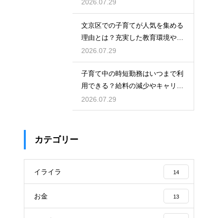
尊重しながら笑顔で育児を楽しむ
2026.07.29
ためのマインド
文京区での子育てが人気を集める
理由とは？充実した教育環境や支
援制度を活用して都会で快適に育
2026.07.29
児をする術
子育て中の時短勤務はいつまで利
用できる？給料の減少やキャリア
への影響を考慮して賢く働くため
2026.07.29
のポイント
カテゴリー
イライラ
14
お金
13