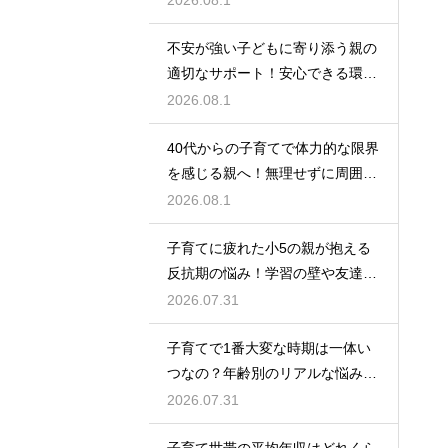
2026.08.1
楽しむためのヒント
不安が強い子どもに寄り添う親の
適切なサポート！安心できる環境
を作って自己肯定感を高め自立心
2026.08.1
を育むための接し方
40代からの子育てで体力的な限界
を感じる親へ！無理せずに周囲の
サポートを活用して心に余裕を持
2026.08.1
って育児をするコツ
子育てに疲れた小5の親が抱える
反抗期の悩み！学習の壁や友達関
係のトラブルに適切に向き合って
2026.07.31
サポートする術
子育てで1番大変な時期は一体い
つなの？年齢別のリアルな悩みと
それを乗り越えるための親として
2026.07.31
の心構えや工夫
子育て世帯の平均年収はどれくら