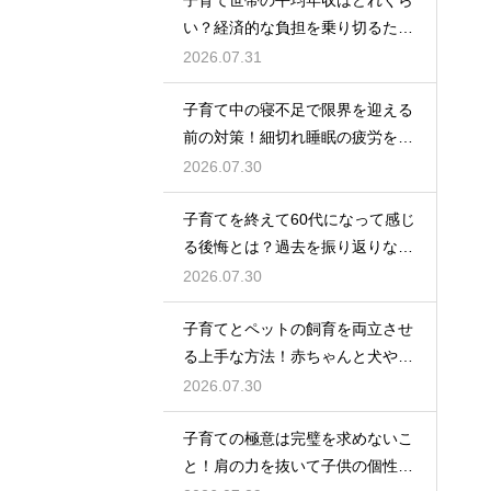
い？経済的な負担を乗り切るため
の家計管理と将来に向けた計画的
2026.07.31
な貯金のアドバイス
子育て中の寝不足で限界を迎える
前の対策！細切れ睡眠の疲労を効
率良く回復させて日中のパフォー
2026.07.30
マンスを上げる術
子育てを終えて60代になって感じ
る後悔とは？過去を振り返りなが
らこれからの自分の人生を豊かに
2026.07.30
生きるためのヒント
子育てとペットの飼育を両立させ
る上手な方法！赤ちゃんと犬や猫
が安全に仲良く暮らすための環境
2026.07.30
作りと注意点
子育ての極意は完璧を求めないこ
と！肩の力を抜いて子供の個性を