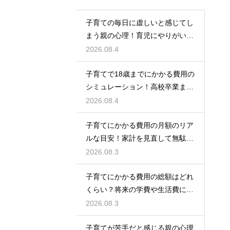
子育ての毎日に虚しいと感じてし
まう親の心理！育児にやりがいを
見出して自分自身の人生も豊かに
2026.08.4
生きるための考え方
子育てで18歳までにかかる費用の
シミュレーション！高校卒業まで
の教育資金を賢く準備して経済的
2026.08.4
な不安を解消する
子育てにかかる費用の月額のリア
ルな目安！家計を見直して無駄な
出費を抑えながら無理なく育児を
2026.08.3
するための計画術
子育てにかかる費用の総額はどれ
くらい？将来の学費や生活費に備
えて今から計画的に貯金をして教
2026.08.3
育資金を準備する術
子育てが苦手だと感じる親の心理