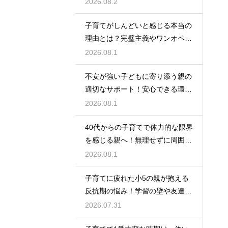
て育児を乗り切るための上手なコ
2026.08.2
ミュニケーション
子育てがしんどいと感じる本当の
理由とは？完璧主義やワンオペの
負担を手放して自分らしく育児を
2026.08.1
楽しむためのヒント
不安が強い子どもに寄り添う親の
適切なサポート！安心できる環境
を作って自己肯定感を高め自立心
2026.08.1
を育むための接し方
40代からの子育てで体力的な限界
を感じる親へ！無理せずに周囲の
サポートを活用して心に余裕を持
2026.08.1
って育児をするコツ
子育てに疲れた小5の親が抱える
反抗期の悩み！学習の壁や友達関
係のトラブルに適切に向き合って
2026.07.31
サポートする術