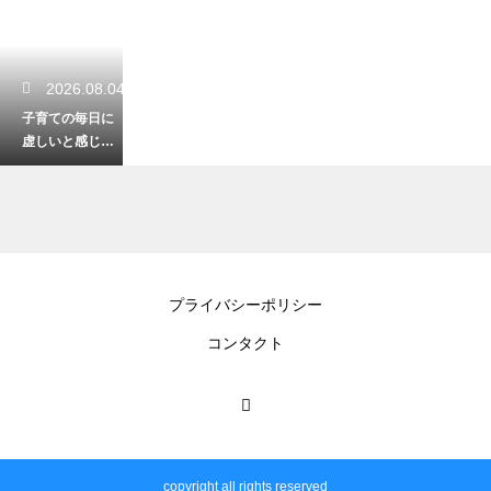
2026.08.04
子育ての毎日に
虚しいと感じて
しまう親の心
理！育児にやり
がいを見出して
自分自身の人生
も豊かに生きる
ための考え方
2026.08.04
プライバシーポリシー
子育てで18歳ま
コンタクト
でにかかる費用
のシミュレーシ
ョン！高校卒業
までの教育資金
を賢く準備して
経済的な不安を
解消する
copyright all rights reserved