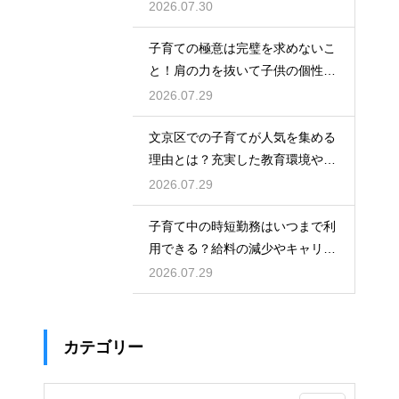
が安全に仲良く暮らすための環境
2026.07.30
作りと注意点
子育ての極意は完璧を求めないこ
と！肩の力を抜いて子供の個性を
尊重しながら笑顔で育児を楽しむ
2026.07.29
ためのマインド
文京区での子育てが人気を集める
理由とは？充実した教育環境や支
援制度を活用して都会で快適に育
2026.07.29
児をする術
子育て中の時短勤務はいつまで利
用できる？給料の減少やキャリア
への影響を考慮して賢く働くため
2026.07.29
のポイント
カテゴリー