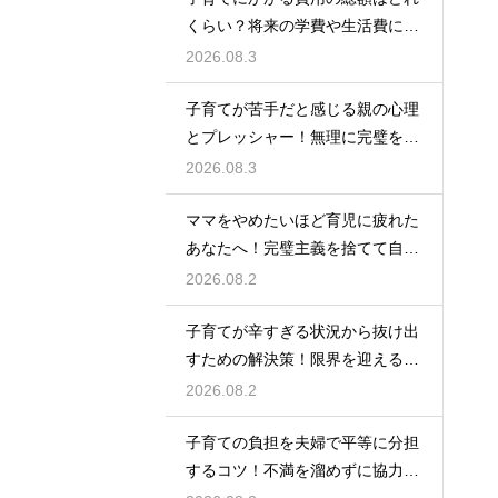
くらい？将来の学費や生活費に備
えて今から計画的に貯金をして教
2026.08.3
育資金を準備する術
子育てが苦手だと感じる親の心理
とプレッシャー！無理に完璧を目
指さずに自分らしいペースで育児
2026.08.3
をするためのヒント
ママをやめたいほど育児に疲れた
あなたへ！完璧主義を捨てて自分
自身を大切にしながら心に余裕を
2026.08.2
取り戻すための方法
子育てが辛すぎる状況から抜け出
すための解決策！限界を迎える前
に試してほしいストレス解消法と
2026.08.2
頼れるサポート
子育ての負担を夫婦で平等に分担
するコツ！不満を溜めずに協力し