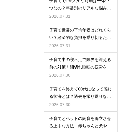
子育てで1番大変な時期は一体い
つなの？年齢別のリアルな悩みと
それを乗り越えるための親として
2026.07.31
の心構えや工夫
子育て世帯の平均年収はどれくら
い？経済的な負担を乗り切るため
の家計管理と将来に向けた計画的
2026.07.31
な貯金のアドバイス
子育て中の寝不足で限界を迎える
前の対策！細切れ睡眠の疲労を効
率良く回復させて日中のパフォー
2026.07.30
マンスを上げる術
子育てを終えて60代になって感じ
る後悔とは？過去を振り返りなが
らこれからの自分の人生を豊かに
2026.07.30
生きるためのヒント
子育てとペットの飼育を両立させ
る上手な方法！赤ちゃんと犬や猫