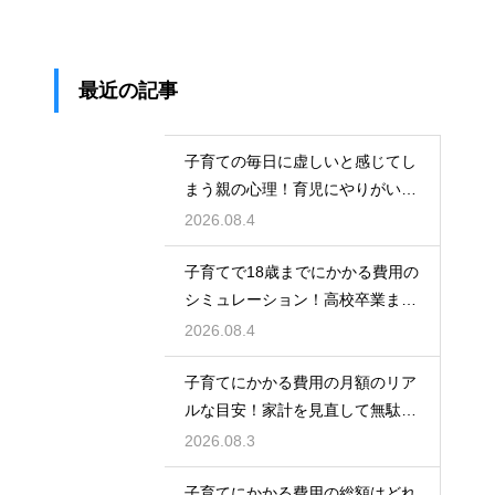
最近の記事
子育ての毎日に虚しいと感じてし
まう親の心理！育児にやりがいを
見出して自分自身の人生も豊かに
2026.08.4
生きるための考え方
子育てで18歳までにかかる費用の
シミュレーション！高校卒業まで
の教育資金を賢く準備して経済的
2026.08.4
な不安を解消する
子育てにかかる費用の月額のリア
ルな目安！家計を見直して無駄な
出費を抑えながら無理なく育児を
2026.08.3
するための計画術
子育てにかかる費用の総額はどれ