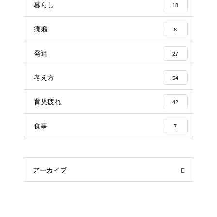
暮らし
18
癇癪
8
発達
27
考え方
54
育児疲れ
42
食事
7
アーカイブ