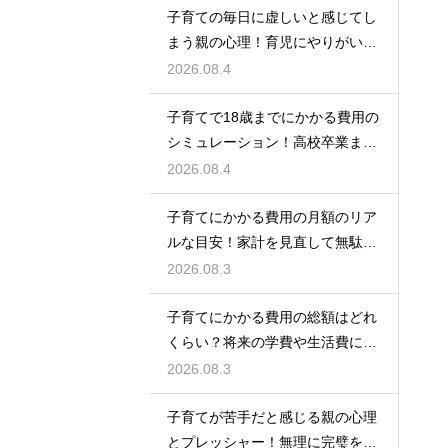
子育ての毎日に虚しいと感じてし
まう親の心理！育児にやりがいを
見出して自分自身の人生も豊かに
2026.08.4
生きるための考え方
子育てで18歳までにかかる費用の
シミュレーション！高校卒業まで
の教育資金を賢く準備して経済的
2026.08.4
な不安を解消する
子育てにかかる費用の月額のリア
ルな目安！家計を見直して無駄な
出費を抑えながら無理なく育児を
2026.08.3
するための計画術
子育てにかかる費用の総額はどれ
くらい？将来の学費や生活費に備
えて今から計画的に貯金をして教
2026.08.3
育資金を準備する術
子育てが苦手だと感じる親の心理
とプレッシャー！無理に完璧を目