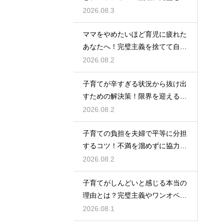
指さずに自分らしいペースで育児
2026.08.3
をするためのヒント
ママをやめたいほど育児に疲れた
あなたへ！完璧主義を捨てて自分
自身を大切にしながら心に余裕を
2026.08.2
取り戻すための方法
子育てが辛すぎる状況から抜け出
すための解決策！限界を迎える前
に試してほしいストレス解消法と
2026.08.2
頼れるサポート
子育ての負担を夫婦で平等に分担
するコツ！不満を溜めずに協力し
て育児を乗り切るための上手なコ
2026.08.2
ミュニケーション
子育てがしんどいと感じる本当の
理由とは？完璧主義やワンオペの
負担を手放して自分らしく育児を
2026.08.1
楽しむためのヒント