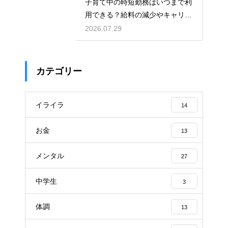
子育て中の時短勤務はいつまで利
用できる？給料の減少やキャリア
への影響を考慮して賢く働くため
2026.07.29
のポイント
カテゴリー
イライラ
14
お金
13
メンタル
27
中学生
3
体調
13