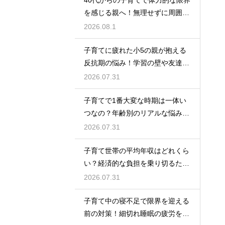
40代からの子育てで体力的な限界
を感じる親へ！無理せずに周囲の
サポートを活用して心に余裕を持
2026.08.1
って育児をするコツ
子育てに疲れた小5の親が抱える
反抗期の悩み！学習の壁や友達関
係のトラブルに適切に向き合って
2026.07.31
サポートする術
子育てで1番大変な時期は一体い
つなの？年齢別のリアルな悩みと
それを乗り越えるための親として
2026.07.31
の心構えや工夫
子育て世帯の平均年収はどれくら
い？経済的な負担を乗り切るため
の家計管理と将来に向けた計画的
2026.07.31
な貯金のアドバイス
子育て中の寝不足で限界を迎える
前の対策！細切れ睡眠の疲労を効