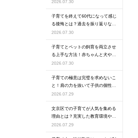
率良く回復させて日中のパフォー
2026.07.30
マンスを上げる術
子育てを終えて60代になって感じ
る後悔とは？過去を振り返りなが
らこれからの自分の人生を豊かに
2026.07.30
生きるためのヒント
子育てとペットの飼育を両立させ
る上手な方法！赤ちゃんと犬や猫
が安全に仲良く暮らすための環境
2026.07.30
作りと注意点
子育ての極意は完璧を求めないこ
と！肩の力を抜いて子供の個性を
尊重しながら笑顔で育児を楽しむ
2026.07.29
ためのマインド
文京区での子育てが人気を集める
理由とは？充実した教育環境や支
援制度を活用して都会で快適に育
2026.07.29
児をする術