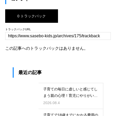
0 トラックバック
トラックバックURL
この記事へのトラックバックはありません。
最近の記事
子育ての毎日に虚しいと感じてし
まう親の心理！育児にやりがいを
見出して自分自身の人生も豊かに
2026.08.4
生きるための考え方
子育てで18歳までにかかる費用の