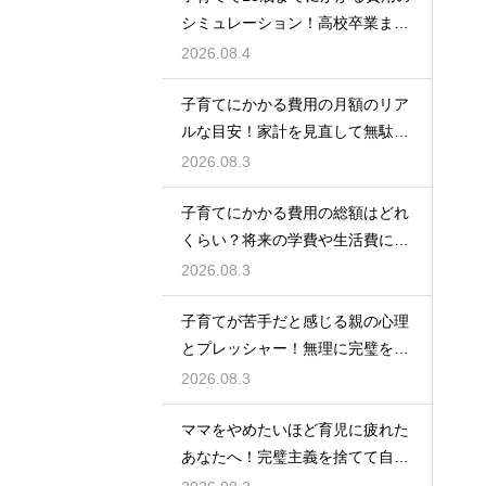
シミュレーション！高校卒業まで
の教育資金を賢く準備して経済的
2026.08.4
な不安を解消する
子育てにかかる費用の月額のリア
ルな目安！家計を見直して無駄な
出費を抑えながら無理なく育児を
2026.08.3
するための計画術
子育てにかかる費用の総額はどれ
くらい？将来の学費や生活費に備
えて今から計画的に貯金をして教
2026.08.3
育資金を準備する術
子育てが苦手だと感じる親の心理
とプレッシャー！無理に完璧を目
指さずに自分らしいペースで育児
2026.08.3
をするためのヒント
ママをやめたいほど育児に疲れた
あなたへ！完璧主義を捨てて自分
自身を大切にしながら心に余裕を