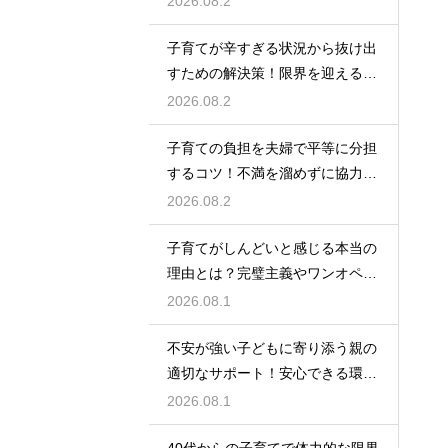
2026.08.2
取り戻すための方法
子育てが辛すぎる状況から抜け出
すための解決策！限界を迎える前
に試してほしいストレス解消法と
2026.08.2
頼れるサポート
子育ての負担を夫婦で平等に分担
するコツ！不満を溜めずに協力し
て育児を乗り切るための上手なコ
2026.08.2
ミュニケーション
子育てがしんどいと感じる本当の
理由とは？完璧主義やワンオペの
負担を手放して自分らしく育児を
2026.08.1
楽しむためのヒント
不安が強い子どもに寄り添う親の
適切なサポート！安心できる環境
を作って自己肯定感を高め自立心
2026.08.1
を育むための接し方