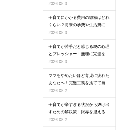
出費を抑えながら無理なく育児を
2026.08.3
するための計画術
子育てにかかる費用の総額はどれ
くらい？将来の学費や生活費に備
えて今から計画的に貯金をして教
2026.08.3
育資金を準備する術
子育てが苦手だと感じる親の心理
とプレッシャー！無理に完璧を目
指さずに自分らしいペースで育児
2026.08.3
をするためのヒント
ママをやめたいほど育児に疲れた
あなたへ！完璧主義を捨てて自分
自身を大切にしながら心に余裕を
2026.08.2
取り戻すための方法
子育てが辛すぎる状況から抜け出
すための解決策！限界を迎える前
に試してほしいストレス解消法と
2026.08.2
頼れるサポート