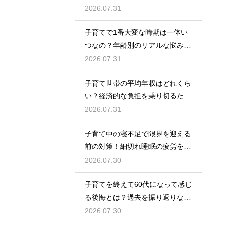
係のトラブルに適切に向き合って
2026.07.31
サポートする術
子育てで1番大変な時期は一体い
つなの？年齢別のリアルな悩みと
それを乗り越えるための親として
2026.07.31
の心構えや工夫
子育て世帯の平均年収はどれくら
い？経済的な負担を乗り切るため
の家計管理と将来に向けた計画的
2026.07.31
な貯金のアドバイス
子育て中の寝不足で限界を迎える
前の対策！細切れ睡眠の疲労を効
率良く回復させて日中のパフォー
2026.07.30
マンスを上げる術
子育てを終えて60代になって感じ
る後悔とは？過去を振り返りなが
らこれからの自分の人生を豊かに
2026.07.30
生きるためのヒント