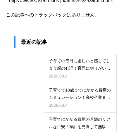
この記事へのトラックバックはありません。
最近の記事
子育ての毎日に虚しいと感じてし
まう親の心理！育児にやりがいを
見出して自分自身の人生も豊かに
2026.08.4
生きるための考え方
子育てで18歳までにかかる費用の
シミュレーション！高校卒業まで
の教育資金を賢く準備して経済的
2026.08.4
な不安を解消する
子育てにかかる費用の月額のリア
ルな目安！家計を見直して無駄な