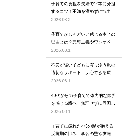
子育ての負担を夫婦で平等に分担
するコツ！不満を溜めずに協力し
て育児を乗り切るための上手なコ
2026.08.2
ミュニケーション
子育てがしんどいと感じる本当の
理由とは？完璧主義やワンオペの
負担を手放して自分らしく育児を
2026.08.1
楽しむためのヒント
不安が強い子どもに寄り添う親の
適切なサポート！安心できる環境
を作って自己肯定感を高め自立心
2026.08.1
を育むための接し方
40代からの子育てで体力的な限界
を感じる親へ！無理せずに周囲の
サポートを活用して心に余裕を持
2026.08.1
って育児をするコツ
子育てに疲れた小5の親が抱える
反抗期の悩み！学習の壁や友達関