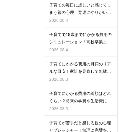
子育ての毎日に虚しいと感じてし
まう親の心理！育児にやりがいを
見出して自分自身の人生も豊かに
2026.08.4
生きるための考え方
子育てで18歳までにかかる費用の
シミュレーション！高校卒業まで
の教育資金を賢く準備して経済的
2026.08.4
な不安を解消する
子育てにかかる費用の月額のリア
ルな目安！家計を見直して無駄な
出費を抑えながら無理なく育児を
2026.08.3
するための計画術
子育てにかかる費用の総額はどれ
くらい？将来の学費や生活費に備
えて今から計画的に貯金をして教
2026.08.3
育資金を準備する術
子育てが苦手だと感じる親の心理
とプレッシャー！無理に完璧を目