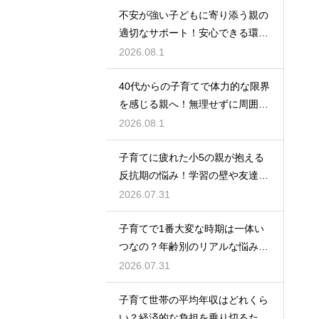
不安が強い子どもに寄り添う親の
適切なサポート！安心できる環境
を作って自己肯定感を高め自立心
2026.08.1
を育むための接し方
40代からの子育てで体力的な限界
を感じる親へ！無理せずに周囲の
サポートを活用して心に余裕を持
2026.08.1
って育児をするコツ
子育てに疲れた小5の親が抱える
反抗期の悩み！学習の壁や友達関
係のトラブルに適切に向き合って
2026.07.31
サポートする術
子育てで1番大変な時期は一体い
つなの？年齢別のリアルな悩みと
それを乗り越えるための親として
2026.07.31
の心構えや工夫
子育て世帯の平均年収はどれくら
い？経済的な負担を乗り切るため