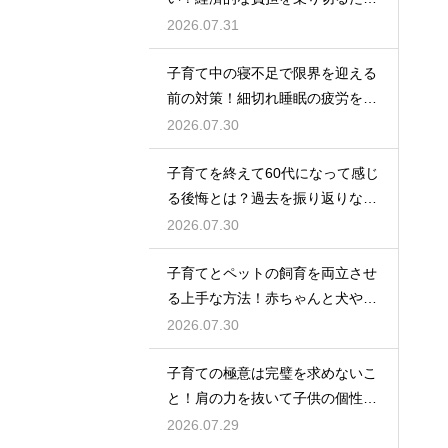
の家計管理と将来に向けた計画的
2026.07.31
な貯金のアドバイス
子育て中の寝不足で限界を迎える
前の対策！細切れ睡眠の疲労を効
率良く回復させて日中のパフォー
2026.07.30
マンスを上げる術
子育てを終えて60代になって感じ
る後悔とは？過去を振り返りなが
らこれからの自分の人生を豊かに
2026.07.30
生きるためのヒント
子育てとペットの飼育を両立させ
る上手な方法！赤ちゃんと犬や猫
が安全に仲良く暮らすための環境
2026.07.30
作りと注意点
子育ての極意は完璧を求めないこ
と！肩の力を抜いて子供の個性を
尊重しながら笑顔で育児を楽しむ
2026.07.29
ためのマインド