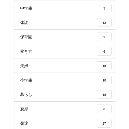
中学生
3
体調
13
保育園
9
働き方
6
夫婦
18
小学生
10
暮らし
18
癇癪
8
発達
27