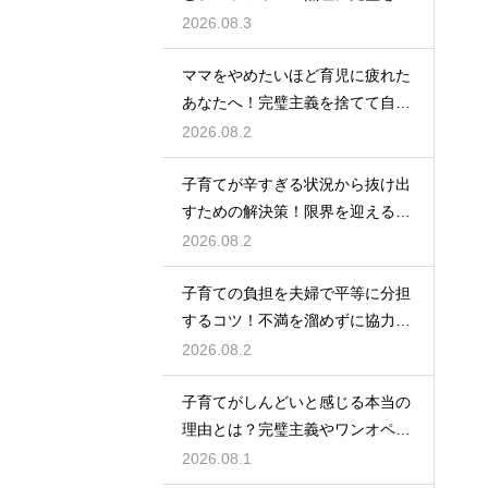
指さずに自分らしいペースで育児
2026.08.3
をするためのヒント
ママをやめたいほど育児に疲れた
あなたへ！完璧主義を捨てて自分
自身を大切にしながら心に余裕を
2026.08.2
取り戻すための方法
子育てが辛すぎる状況から抜け出
すための解決策！限界を迎える前
に試してほしいストレス解消法と
2026.08.2
頼れるサポート
子育ての負担を夫婦で平等に分担
するコツ！不満を溜めずに協力し
て育児を乗り切るための上手なコ
2026.08.2
ミュニケーション
子育てがしんどいと感じる本当の
理由とは？完璧主義やワンオペの
負担を手放して自分らしく育児を
2026.08.1
楽しむためのヒント