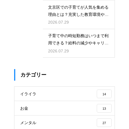
文京区での子育てが人気を集める
理由とは？充実した教育環境や支
援制度を活用して都会で快適に育
2026.07.29
児をする術
子育て中の時短勤務はいつまで利
用できる？給料の減少やキャリア
への影響を考慮して賢く働くため
2026.07.29
のポイント
カテゴリー
イライラ
14
お金
13
メンタル
27