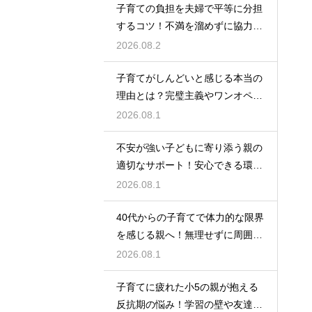
子育ての負担を夫婦で平等に分担
するコツ！不満を溜めずに協力し
て育児を乗り切るための上手なコ
2026.08.2
ミュニケーション
子育てがしんどいと感じる本当の
理由とは？完璧主義やワンオペの
負担を手放して自分らしく育児を
2026.08.1
楽しむためのヒント
不安が強い子どもに寄り添う親の
適切なサポート！安心できる環境
を作って自己肯定感を高め自立心
2026.08.1
を育むための接し方
40代からの子育てで体力的な限界
を感じる親へ！無理せずに周囲の
サポートを活用して心に余裕を持
2026.08.1
って育児をするコツ
子育てに疲れた小5の親が抱える
反抗期の悩み！学習の壁や友達関