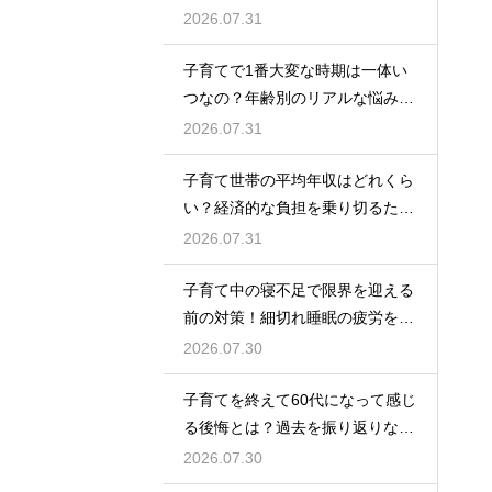
係のトラブルに適切に向き合って
2026.07.31
サポートする術
子育てで1番大変な時期は一体い
つなの？年齢別のリアルな悩みと
それを乗り越えるための親として
2026.07.31
の心構えや工夫
子育て世帯の平均年収はどれくら
い？経済的な負担を乗り切るため
の家計管理と将来に向けた計画的
2026.07.31
な貯金のアドバイス
子育て中の寝不足で限界を迎える
前の対策！細切れ睡眠の疲労を効
率良く回復させて日中のパフォー
2026.07.30
マンスを上げる術
子育てを終えて60代になって感じ
る後悔とは？過去を振り返りなが
らこれからの自分の人生を豊かに
2026.07.30
生きるためのヒント