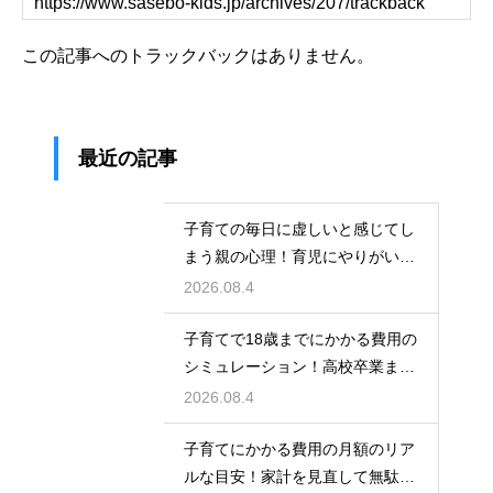
この記事へのトラックバックはありません。
最近の記事
子育ての毎日に虚しいと感じてし
まう親の心理！育児にやりがいを
見出して自分自身の人生も豊かに
2026.08.4
生きるための考え方
子育てで18歳までにかかる費用の
シミュレーション！高校卒業まで
の教育資金を賢く準備して経済的
2026.08.4
な不安を解消する
子育てにかかる費用の月額のリア
ルな目安！家計を見直して無駄な