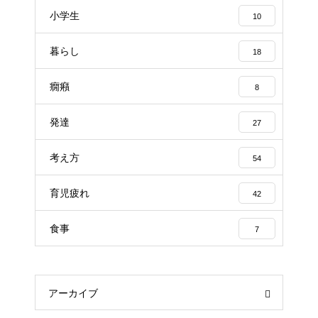
小学生
10
暮らし
18
癇癪
8
発達
27
考え方
54
育児疲れ
42
食事
7
アーカイブ