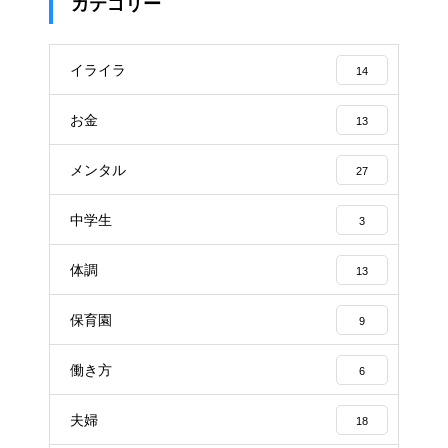
カテゴリー
イライラ
14
お金
13
メンタル
27
中学生
3
体調
13
保育園
9
働き方
6
夫婦
18