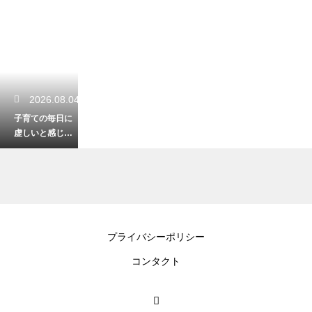
2026.08.04
子育ての毎日に
虚しいと感じて
しまう親の心
理！育児にやり
がいを見出して
自分自身の人生
も豊かに生きる
ための考え方
2026.08.04
プライバシーポリシー
子育てで18歳ま
コンタクト
でにかかる費用
のシミュレーシ
ョン！高校卒業
までの教育資金