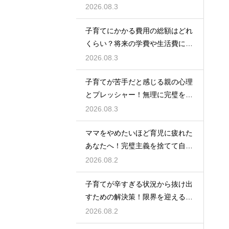
出費を抑えながら無理なく育児を
2026.08.3
するための計画術
子育てにかかる費用の総額はどれ
くらい？将来の学費や生活費に備
えて今から計画的に貯金をして教
2026.08.3
育資金を準備する術
子育てが苦手だと感じる親の心理
とプレッシャー！無理に完璧を目
指さずに自分らしいペースで育児
2026.08.3
をするためのヒント
ママをやめたいほど育児に疲れた
あなたへ！完璧主義を捨てて自分
自身を大切にしながら心に余裕を
2026.08.2
取り戻すための方法
子育てが辛すぎる状況から抜け出
すための解決策！限界を迎える前
に試してほしいストレス解消法と
2026.08.2
頼れるサポート