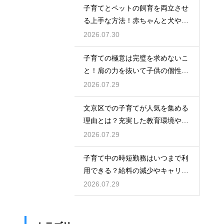
子育てとペットの飼育を両立させ
る上手な方法！赤ちゃんと犬や猫
が安全に仲良く暮らすための環境
2026.07.30
作りと注意点
子育ての極意は完璧を求めないこ
と！肩の力を抜いて子供の個性を
尊重しながら笑顔で育児を楽しむ
2026.07.29
ためのマインド
文京区での子育てが人気を集める
理由とは？充実した教育環境や支
援制度を活用して都会で快適に育
2026.07.29
児をする術
子育て中の時短勤務はいつまで利
用できる？給料の減少やキャリア
への影響を考慮して賢く働くため
2026.07.29
のポイント