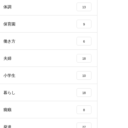
体調
13
保育園
9
働き方
6
夫婦
18
小学生
10
暮らし
18
癇癪
8
発達
27