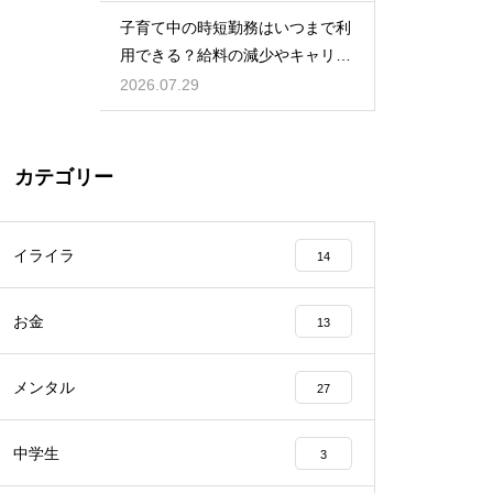
児をする術
子育て中の時短勤務はいつまで利
用できる？給料の減少やキャリア
への影響を考慮して賢く働くため
2026.07.29
のポイント
カテゴリー
イライラ
14
お金
13
メンタル
27
中学生
3