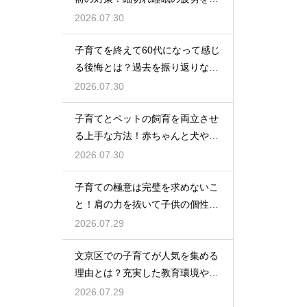
率良く回復させて日中のパフォー
2026.07.30
マンスを上げる術
子育てを終えて60代になって感じ
る後悔とは？過去を振り返りなが
らこれからの自分の人生を豊かに
2026.07.30
生きるためのヒント
子育てとペットの飼育を両立させ
る上手な方法！赤ちゃんと犬や猫
が安全に仲良く暮らすための環境
2026.07.30
作りと注意点
子育ての極意は完璧を求めないこ
と！肩の力を抜いて子供の個性を
尊重しながら笑顔で育児を楽しむ
2026.07.29
ためのマインド
文京区での子育てが人気を集める
理由とは？充実した教育環境や支
援制度を活用して都会で快適に育
2026.07.29