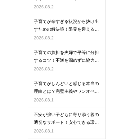
自身を大切にしながら心に余裕を
2026.08.2
取り戻すための方法
子育てが辛すぎる状況から抜け出
すための解決策！限界を迎える前
に試してほしいストレス解消法と
2026.08.2
頼れるサポート
子育ての負担を夫婦で平等に分担
するコツ！不満を溜めずに協力し
て育児を乗り切るための上手なコ
2026.08.2
ミュニケーション
子育てがしんどいと感じる本当の
理由とは？完璧主義やワンオペの
負担を手放して自分らしく育児を
2026.08.1
楽しむためのヒント
不安が強い子どもに寄り添う親の
適切なサポート！安心できる環境
を作って自己肯定感を高め自立心
2026.08.1
を育むための接し方