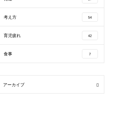
考え方
54
育児疲れ
42
食事
7
アーカイブ