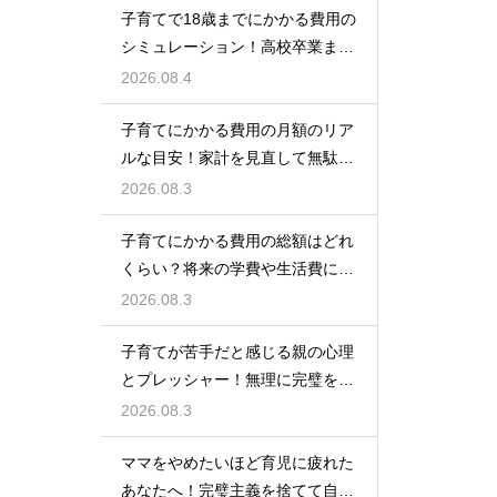
子育てで18歳までにかかる費用の
シミュレーション！高校卒業まで
の教育資金を賢く準備して経済的
2026.08.4
な不安を解消する
子育てにかかる費用の月額のリア
ルな目安！家計を見直して無駄な
出費を抑えながら無理なく育児を
2026.08.3
するための計画術
子育てにかかる費用の総額はどれ
くらい？将来の学費や生活費に備
えて今から計画的に貯金をして教
2026.08.3
育資金を準備する術
子育てが苦手だと感じる親の心理
とプレッシャー！無理に完璧を目
指さずに自分らしいペースで育児
2026.08.3
をするためのヒント
ママをやめたいほど育児に疲れた
あなたへ！完璧主義を捨てて自分