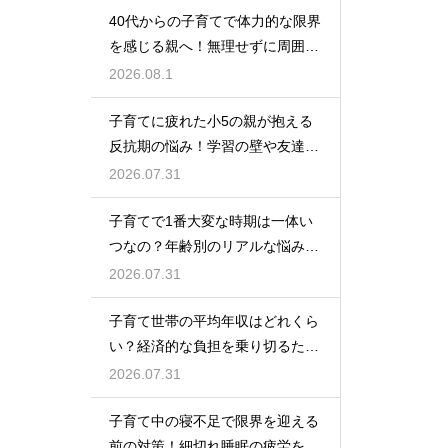
40代からの子育てで体力的な限界
を感じる親へ！無理せずに周囲の
サポートを活用して心に余裕を持
2026.08.1
って育児をするコツ
子育てに疲れた小5の親が抱える
反抗期の悩み！学習の壁や友達関
係のトラブルに適切に向き合って
2026.07.31
サポートする術
子育てで1番大変な時期は一体い
つなの？年齢別のリアルな悩みと
それを乗り越えるための親として
2026.07.31
の心構えや工夫
子育て世帯の平均年収はどれくら
い？経済的な負担を乗り切るため
の家計管理と将来に向けた計画的
2026.07.31
な貯金のアドバイス
子育て中の寝不足で限界を迎える
前の対策！細切れ睡眠の疲労を効