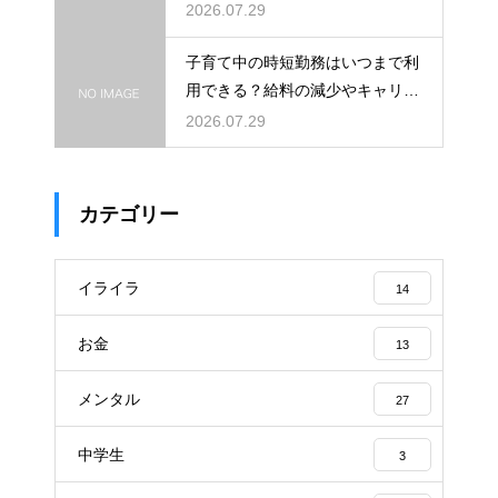
援制度を活用して都会で快適に育
2026.07.29
児をする術
子育て中の時短勤務はいつまで利
用できる？給料の減少やキャリア
への影響を考慮して賢く働くため
2026.07.29
のポイント
カテゴリー
イライラ
14
お金
13
メンタル
27
中学生
3