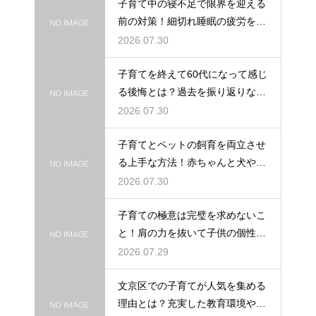
子育て中の寝不足で限界を迎える
前の対策！細切れ睡眠の疲労を効
率良く回復させて日中のパフォー
2026.07.30
マンスを上げる術
子育てを終えて60代になって感じ
る後悔とは？過去を振り返りなが
らこれからの自分の人生を豊かに
2026.07.30
生きるためのヒント
子育てとペットの飼育を両立させ
る上手な方法！赤ちゃんと犬や猫
が安全に仲良く暮らすための環境
2026.07.30
作りと注意点
子育ての極意は完璧を求めないこ
と！肩の力を抜いて子供の個性を
尊重しながら笑顔で育児を楽しむ
2026.07.29
ためのマインド
文京区での子育てが人気を集める
理由とは？充実した教育環境や支