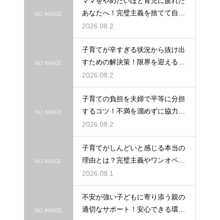
ママをやめたいほど育児に疲れた
あなたへ！完璧主義を捨てて自分
自身を大切にしながら心に余裕を
2026.08.2
取り戻すための方法
子育てが辛すぎる状況から抜け出
すための解決策！限界を迎える前
に試してほしいストレス解消法と
2026.08.2
頼れるサポート
子育ての負担を夫婦で平等に分担
するコツ！不満を溜めずに協力し
て育児を乗り切るための上手なコ
2026.08.2
ミュニケーション
子育てがしんどいと感じる本当の
理由とは？完璧主義やワンオペの
負担を手放して自分らしく育児を
2026.08.1
楽しむためのヒント
不安が強い子どもに寄り添う親の
適切なサポート！安心できる環境