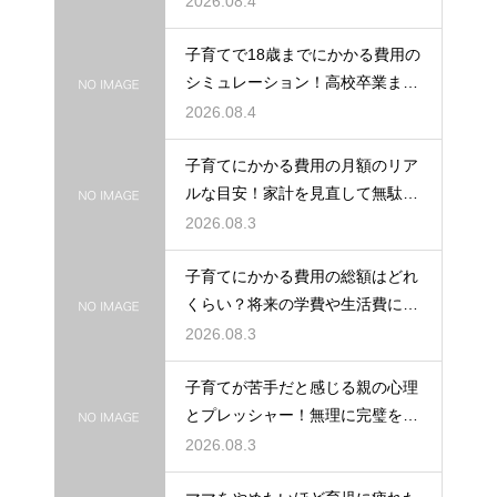
2026.08.4
生きるための考え方
子育てで18歳までにかかる費用の
シミュレーション！高校卒業まで
の教育資金を賢く準備して経済的
2026.08.4
な不安を解消する
子育てにかかる費用の月額のリア
ルな目安！家計を見直して無駄な
出費を抑えながら無理なく育児を
2026.08.3
するための計画術
子育てにかかる費用の総額はどれ
くらい？将来の学費や生活費に備
えて今から計画的に貯金をして教
2026.08.3
育資金を準備する術
子育てが苦手だと感じる親の心理
とプレッシャー！無理に完璧を目
指さずに自分らしいペースで育児
2026.08.3
をするためのヒント