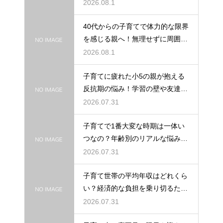
を作って自己肯定感を高め自立心
2026.08.1
を育むための接し方
40代からの子育てで体力的な限界
を感じる親へ！無理せずに周囲の
サポートを活用して心に余裕を持
2026.08.1
って育児をするコツ
子育てに疲れた小5の親が抱える
反抗期の悩み！学習の壁や友達関
係のトラブルに適切に向き合って
2026.07.31
サポートする術
子育てで1番大変な時期は一体い
つなの？年齢別のリアルな悩みと
それを乗り越えるための親として
2026.07.31
の心構えや工夫
子育て世帯の平均年収はどれくら
い？経済的な負担を乗り切るため
の家計管理と将来に向けた計画的
2026.07.31
な貯金のアドバイス