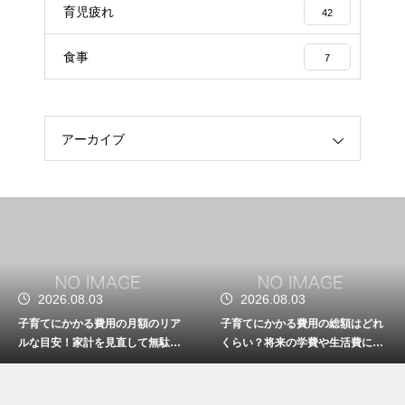
育児疲れ
42
食事
7
アーカイブ
2026.08.03
2026.08.03
子育てにかかる費用の月額のリア
子育てにかかる費用の総額はどれ
ルな目安！家計を見直して無駄な
くらい？将来の学費や生活費に備
出費を抑えながら無理なく育児を
えて今から計画的に貯金をして教
するための計画術
育資金を準備する術