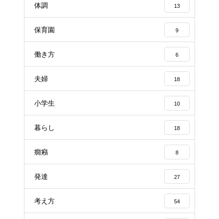
体調
13
保育園
9
働き方
6
夫婦
18
小学生
10
暮らし
18
癇癪
8
発達
27
考え方
54