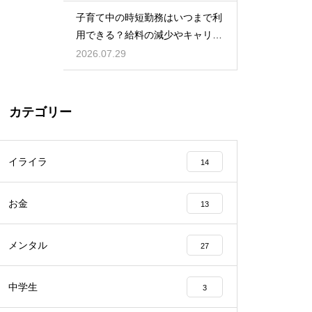
児をする術
子育て中の時短勤務はいつまで利
用できる？給料の減少やキャリア
への影響を考慮して賢く働くため
2026.07.29
のポイント
カテゴリー
イライラ
14
お金
13
メンタル
27
中学生
3