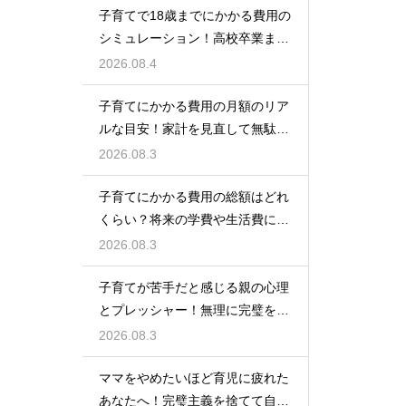
子育てで18歳までにかかる費用の
シミュレーション！高校卒業まで
の教育資金を賢く準備して経済的
2026.08.4
な不安を解消する
子育てにかかる費用の月額のリア
ルな目安！家計を見直して無駄な
出費を抑えながら無理なく育児を
2026.08.3
するための計画術
子育てにかかる費用の総額はどれ
くらい？将来の学費や生活費に備
えて今から計画的に貯金をして教
2026.08.3
育資金を準備する術
子育てが苦手だと感じる親の心理
とプレッシャー！無理に完璧を目
指さずに自分らしいペースで育児
2026.08.3
をするためのヒント
ママをやめたいほど育児に疲れた
あなたへ！完璧主義を捨てて自分