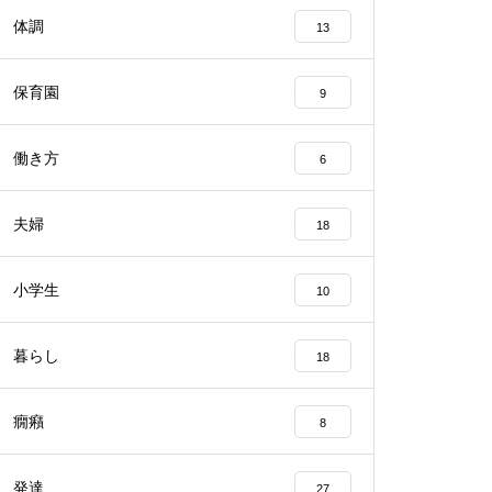
体調
13
保育園
9
働き方
6
夫婦
18
小学生
10
暮らし
18
癇癪
8
発達
27