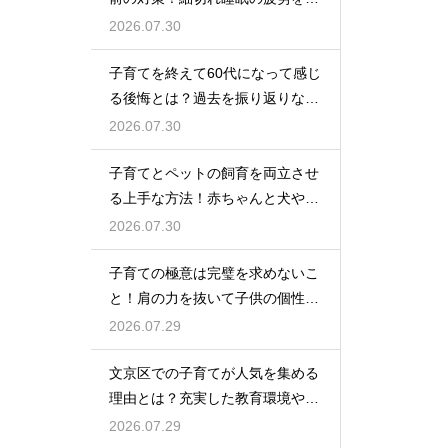
率良く回復させて日中のパフォー
2026.07.30
マンスを上げる術
子育てを終えて60代になって感じ
る後悔とは？過去を振り返りなが
らこれからの自分の人生を豊かに
2026.07.30
生きるためのヒント
子育てとペットの飼育を両立させ
る上手な方法！赤ちゃんと犬や猫
が安全に仲良く暮らすための環境
2026.07.30
作りと注意点
子育ての極意は完璧を求めないこ
と！肩の力を抜いて子供の個性を
尊重しながら笑顔で育児を楽しむ
2026.07.29
ためのマインド
文京区での子育てが人気を集める
理由とは？充実した教育環境や支
援制度を活用して都会で快適に育
2026.07.29