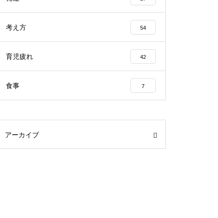
考え方
54
育児疲れ
42
食事
7
アーカイブ