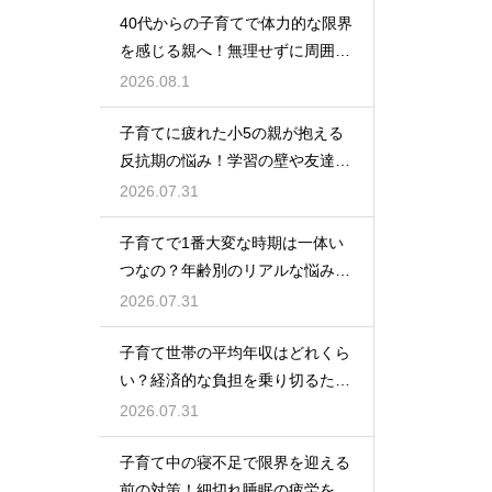
40代からの子育てで体力的な限界
を感じる親へ！無理せずに周囲の
サポートを活用して心に余裕を持
2026.08.1
って育児をするコツ
子育てに疲れた小5の親が抱える
反抗期の悩み！学習の壁や友達関
係のトラブルに適切に向き合って
2026.07.31
サポートする術
子育てで1番大変な時期は一体い
つなの？年齢別のリアルな悩みと
それを乗り越えるための親として
2026.07.31
の心構えや工夫
子育て世帯の平均年収はどれくら
い？経済的な負担を乗り切るため
の家計管理と将来に向けた計画的
2026.07.31
な貯金のアドバイス
子育て中の寝不足で限界を迎える
前の対策！細切れ睡眠の疲労を効