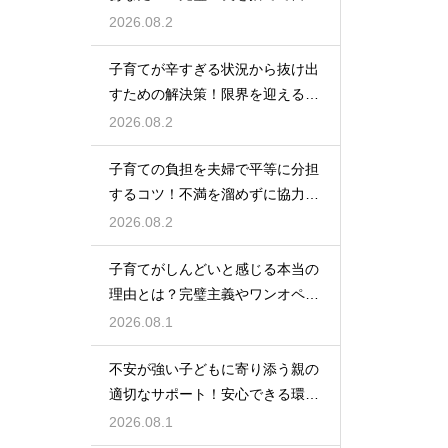
自身を大切にしながら心に余裕を
2026.08.2
取り戻すための方法
子育てが辛すぎる状況から抜け出
すための解決策！限界を迎える前
に試してほしいストレス解消法と
2026.08.2
頼れるサポート
子育ての負担を夫婦で平等に分担
するコツ！不満を溜めずに協力し
て育児を乗り切るための上手なコ
2026.08.2
ミュニケーション
子育てがしんどいと感じる本当の
理由とは？完璧主義やワンオペの
負担を手放して自分らしく育児を
2026.08.1
楽しむためのヒント
不安が強い子どもに寄り添う親の
適切なサポート！安心できる環境
を作って自己肯定感を高め自立心
2026.08.1
を育むための接し方